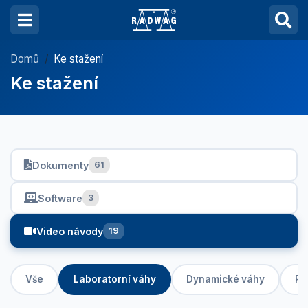
Domů
Ke stažení
Ke stažení
Dokumenty
61
Software
3
Video návody
19
Vše
Laboratorní váhy
Dynamické váhy
Pr