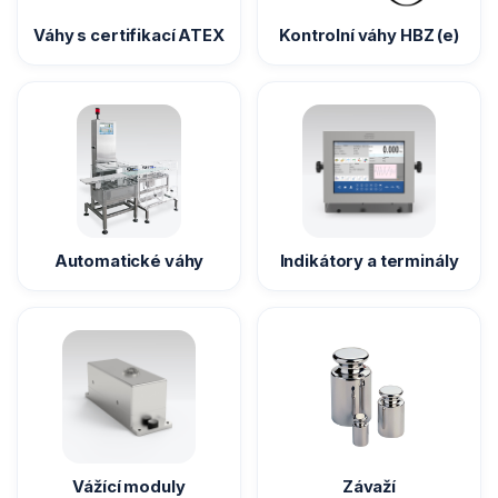
Váhy s certifikací ATEX
Kontrolní váhy HBZ (e)
Automatické váhy
Indikátory a terminály
Vážící moduly
Závaží