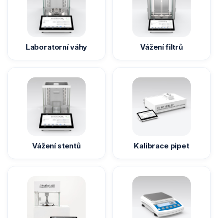
Komparátory hmotnosti
Zlatnické váhy
Laboratorní váhy
Vážení filtrů
Nemocniční váhy
Průmyslové váhy
Váhy s certifikací ATEX
Vážení stentů
Kalibrace pipet
Kontrolní váhy HBZ (e)
Automatické váhy
Indikátory a terminály