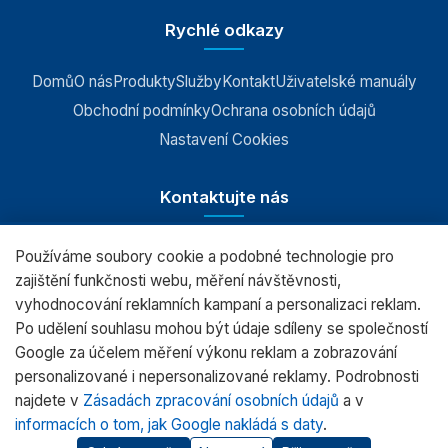
Rychlé odkazy
Domů
O nás
Produkty
Služby
Kontakt
Uživatelské manuály
Obchodní podmínky
Ochrana osobních údajů
Nastavení Cookies
Kontaktujte nás
Používáme soubory cookie a podobné technologie pro
RADWAG CZ s.r.o., Šumperk
zajištění funkčnosti webu, měření návštěvnosti,
vyhodnocování reklamních kampaní a personalizaci reklam.
+420 583 210 016
Po udělení souhlasu mohou být údaje sdíleny se společností
obchod@radwag.cz
Google za účelem měření výkonu reklam a zobrazování
personalizované i nepersonalizované reklamy. Podrobnosti
(PO - PÁ) 7:00 - 15:30
najdete v
Zásadách zpracování osobních údajů
a v
informacích o tom, jak Google nakládá s daty
.