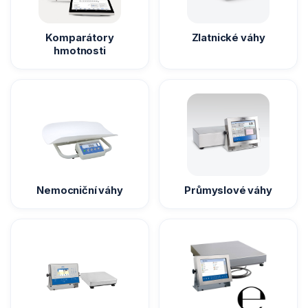
Vážící moduly
Komparátory
Zlatnické váhy
hmotnosti
Závaží
Antivibrační stoly
Software
Příslušenství k vahám
Nemocniční váhy
Průmyslové váhy