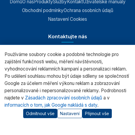
Domů
O nás
Produkty
Služby
Kontakt
Uživatelské manuály
Obchodní podmínky
Ochrana osobních údajů
Nastavení Cookies
Kontaktujte nás
Používáme soubory cookie a podobné technologie pro
RADWAG CZ s.r.o., Šumperk
zajištění funkčnosti webu, měření návštěvnosti,
vyhodnocování reklamních kampaní a personalizaci reklam.
+420 583 210 016
Po udělení souhlasu mohou být údaje sdíleny se společností
obchod@radwag.cz
Google za účelem měření výkonu reklam a zobrazování
personalizované i nepersonalizované reklamy. Podrobnosti
(PO - PÁ) 7:00 - 15:30
najdete v
Zásadách zpracování osobních údajů
a v
informacích o tom, jak Google nakládá s daty
.
Odmítnout vše
Nastavení
Přijmout vše
© 2026 RADWAG.CZ Všechna práva vyhrazena.
Oficiální distributor
RADWAG
pro Českou republiku