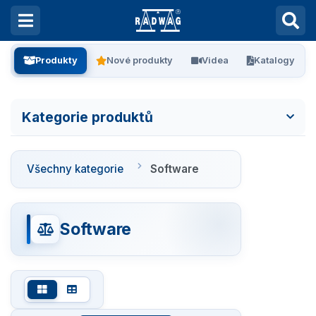
Produkty
Nové produkty
Videa
Katalogy
Kategorie produktů
Všechny kategorie
Všechny kategorie
Software
Laboratorní váhy
Vážení filtrů
Software
Vážení stentů
Kalibrace pipet