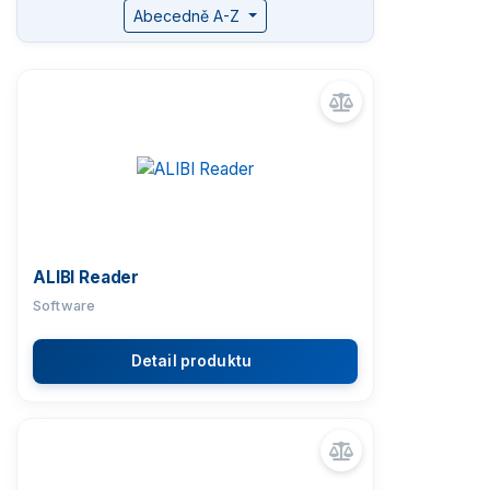
Abecedně A-Z
Komparátory hmotnosti
Zlatnické váhy
Nemocniční váhy
Průmyslové váhy
ALIBI Reader
Váhy s certifikací ATEX
Software
Kontrolní váhy HBZ (e)
Detail produktu
Automatické váhy
Indikátory a terminály