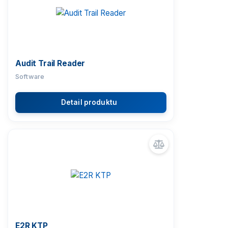
Vážící moduly
Závaží
Audit Trail Reader
Software
Antivibrační stoly
Detail produktu
Software
Příslušenství k vahám
E2R KTP