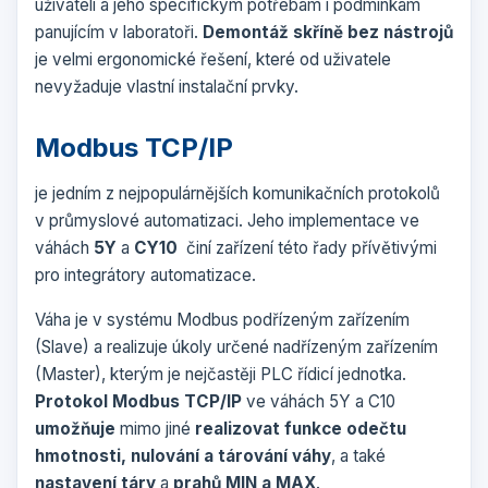
uživateli a jeho specifickým potřebám i podmínkám
panujícím v laboratoři.
Demontáž skříně bez nástrojů
je velmi ergonomické řešení, které od uživatele
nevyžaduje vlastní instalační prvky.
Modbus TCP/IP
je jedním z nejpopulárnějších komunikačních protokolů
v průmyslové automatizaci. Jeho implementace ve
váhách
5Y
a
CY10
činí zařízení této řady přívětivými
pro integrátory automatizace.
Váha je v systému Modbus podřízeným zařízením
(Slave) a realizuje úkoly určené nadřízeným zařízením
(Master), kterým je nejčastěji PLC řídicí jednotka.
Protokol Modbus TCP/IP
ve váhách 5Y a C10
umožňuje
mimo jiné
realizovat funkce odečtu
hmotnosti, nulování a tárování váhy
, a také
nastavení táry
a
prahů MIN a MAX
.