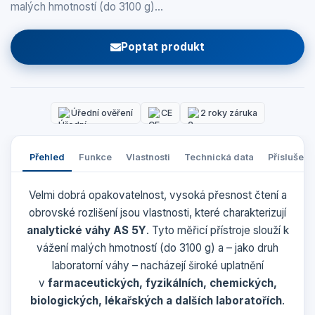
malých hmotností (do 3100 g)…
Poptat produkt
Úřední ověření
CE
2 roky záruka
Přehled
Funkce
Vlastnosti
Technická data
Příslušens
Velmi dobrá opakovatelnost, vysoká přesnost čtení a
obrovské rozlišení jsou vlastnosti, které charakterizují
analytické váhy AS 5Y
. Tyto měřicí přístroje slouží k
vážení malých hmotností (do 3100 g) a – jako druh
laboratorní váhy – nacházejí široké uplatnění
v
farmaceutických, fyzikálních, chemických,
biologických, lékařských a dalších laboratořích
.