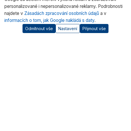
personalizované i nepersonalizované reklamy. Podrobnosti
najdete v
Zásadách zpracování osobních údajů
a v
informacích o tom, jak Google nakládá s daty
.
Odmítnout vše
Nastavení
Přijmout vše
O nás
RADWAG CZ je oficiálním distributorem vah RADWAG pro
český trh. Nabízíme špičkové váhy pro laboratoře, průmysl
a zdravotnictví.