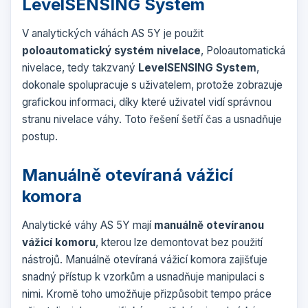
LevelSENSING System
V analytických váhách AS 5Y je použit
poloautomatický systém nivelace
, Poloautomatická
nivelace, tedy takzvaný
LevelSENSING System
,
dokonale spolupracuje s uživatelem, protože zobrazuje
grafickou informaci, díky které uživatel vidí správnou
stranu nivelace váhy. Toto řešení šetří čas a usnadňuje
postup.
Manuálně otevíraná vážicí
komora
Analytické váhy AS 5Y mají
manuálně otevíranou
vážicí komoru
, kterou lze demontovat bez použití
nástrojů. Manuálně otevíraná vážicí komora zajišťuje
snadný přístup k vzorkům a usnadňuje manipulaci s
nimi. Kromě toho umožňuje přizpůsobit tempo práce