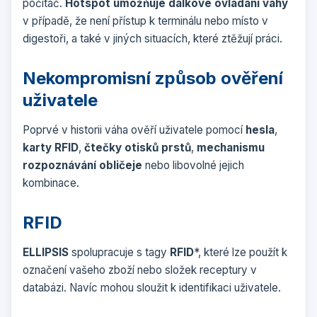
počítač.
Hotspot umožňuje dálkové ovládání váhy
v případě, že není přístup k terminálu nebo místo v
digestoři, a také v jiných situacích, které ztěžují práci.
Nekompromisní způsob ověření
uživatele
Poprvé v historii váha ověří uživatele pomocí
hesla
,
karty RFID
,
čtečky otisků prstů
,
mechanismu
rozpoznávání obličeje
nebo libovolné jejich
kombinace.
RFID
ELLIPSIS
spolupracuje s tagy
RFID
*, které lze použít k
označení vašeho zboží nebo složek receptury v
databázi. Navíc mohou sloužit k identifikaci uživatele.