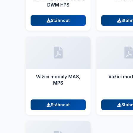
DWM HPS
Stáhnout
Stáh
Vážící moduly MAS,
Vážící mo
MPS
Stáhnout
Stáh