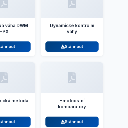
ká váha DWM
Dynamické kontrolní
HPX
váhy
táhnout
Stáhnout
rická metoda
Hmotnostní
komparátory
táhnout
Stáhnout