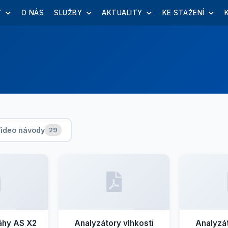
Y
O NÁS
SLUŽBY
AKTUALITY
KE STAŽENÍ
ideo návody
29
áhy AS X2
Analyzátory vlhkosti
Analyzát