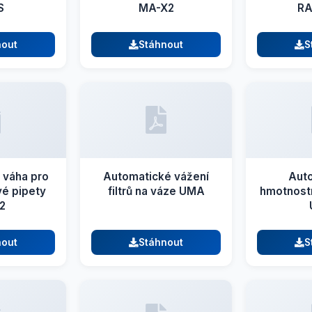
S
MA-X2
R
nout
Stáhnout
S
 váha pro
Automatické vážení
Aut
vé pipety
filtrů na váze UMA
hmotnost
2
nout
Stáhnout
S