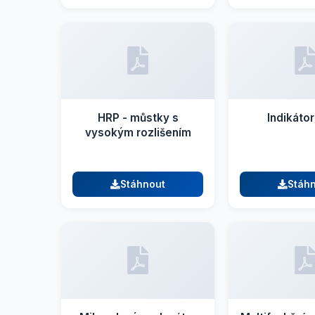
HRP - můstky s
Indikáto
vysokým rozlišením
Stáhnout
Stáh