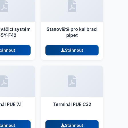
 vážicí systém
Stanoviště pro kalibraci
5Y-F42
pipet
táhnout
Stáhnout
ál PUE 7.1
Terminál PUE C32
táhnout
Stáhnout