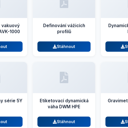
 vakuový
Definování vážicích
Dynamic
AVK-1000
profilů
nout
Stáhnout
S
hy série 5Y
Etiketovací dynamická
Gravimet
váha DWM HPE
nout
Stáhnout
S