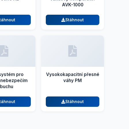
AVK-1000
táhnout
Stáhnout
 systém pro
Vysokokapacitní přesné
s nebezpečím
váhy PM
ýbuchu
táhnout
Stáhnout