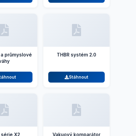
 a průmyslové
THBR systém 2.0
váhy
táhnout
Stáhnout
 série X2
Vakuový komparátor