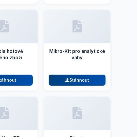
ola hotově
Mikro-Kit pro analytické
ého zboží
váhy
táhnout
Stáhnout