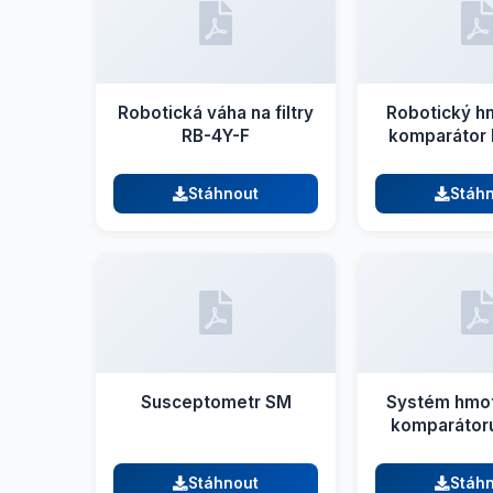
Robotická váha na filtry
Robotický h
RB-4Y-F
komparátor 
Stáhnout
Stáh
Susceptometr SM
Systém hmot
komparátor
Stáhnout
Stáh