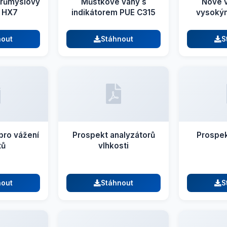
průmyslový
Můstkové váhy s
Nové 
l HX7
indikátorem PUE C315
vysokým
nout
Stáhnout
S
 pro vážení
Prospekt analyzátorů
Prospe
tů
vlhkosti
nout
Stáhnout
S