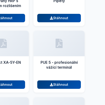
váhy HRP s
Pipety
 rozlišením
táhnout
Stáhnout
kt XA-5Y-EN
PUE 5 - profesionální
vážící terminál
táhnout
Stáhnout