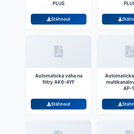
PLUS
PLU
Stáhnout
Stáh
Automatická váha na
Automatická
filtry AK6-4YF
multikanálo
AP-1
Stáhnout
Stáh