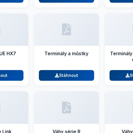
PUE HX7
Terminály a můstky
Terminály
nout
Stáhnout
S
 Link
Váhy série R
Váhy