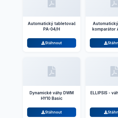
Automatický tabletovač
Automatický
PA-04/H
komparátor 
Stáhnout
Stáh
Dynamické váhy DWM
ELLIPSIS - vá
HY10 Basic
Stáhnout
Stáh