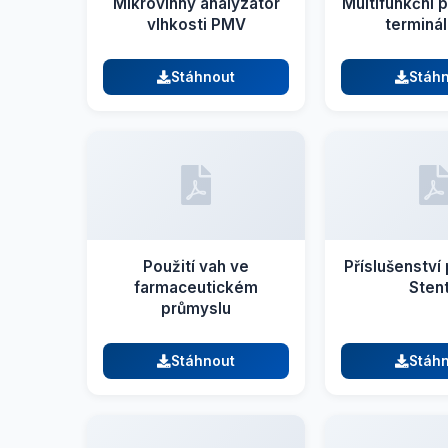
Mikrovlnný analyzátor
Multifunkční 
vlhkosti PMV
terminá
Stáhnout
Stáh
Použití vah ve
Příslušenství
farmaceutickém
Sten
průmyslu
Stáhnout
Stáh