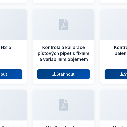
r H315
Kontrola a kalibrace
Kontr
pístových pipet s fixním
balen
a variabilním objemem
nout
Stáhnout
S