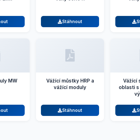
nout
Stáhnout
S
duly MW
Vážící můstky HRP a
Vážící
vážící moduly
oblasti 
v
nout
Stáhnout
S