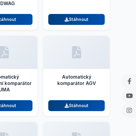
ADWAG
táhnout
Stáhnout
omatický
Automatický
ní komparátor
komparátor AGV
UMA
táhnout
Stáhnout