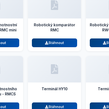
motnostní
Robotický komparátor
Robotický
RMC mini
RMC
RW-
nout
Stáhnout
S
nostního
Terminál HY10
Termin
u - RMCS
nout
Stáhnout
S