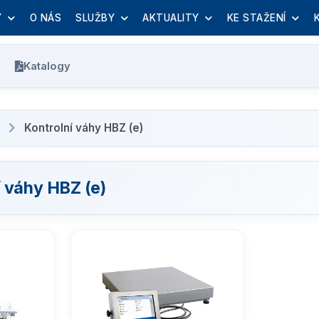
Y
O NÁS
SLUŽBY
AKTUALITY
KE STAŽENÍ
Katalogy
Kontrolní váhy HBZ (e)
í váhy HBZ (e)