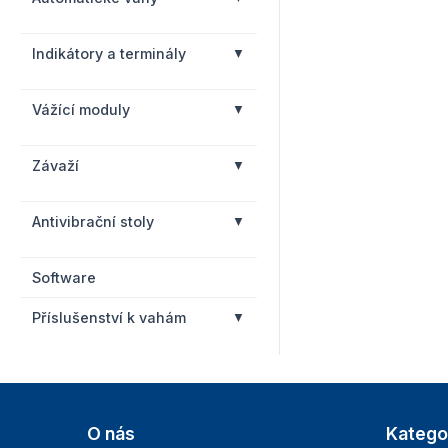
Indikátory a terminály
Vážící moduly
Závaží
Antivibrační stoly
Software
Příslušenství k vahám
O nás
Katego