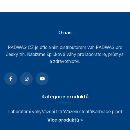
Automatické váhy
Indikátory a terminály
O nás
Vážící moduly
RADWAG CZ je oficiálním distributorem vah RADWAG pro
český trh. Nabízíme špičkové váhy pro laboratoře, průmysl
Závaží
a zdravotnictví.
Antivibrační stoly
Software
Kategorie produktů
Příslušenství k vahám
Laboratorní váhy
Vážení filtrů
Vážení stentů
Kalibrace pipet
Více produktů »