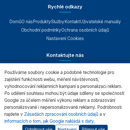
Rychlé odkazy
Domů
O nás
Produkty
Služby
Kontakt
Uživatelské manuály
Obchodní podmínky
Ochrana osobních údajů
Nastavení Cookies
Kontaktujte nás
Používáme soubory cookie a podobné technologie pro
RADWAG CZ s.r.o., Šumperk
zajištění funkčnosti webu, měření návštěvnosti,
vyhodnocování reklamních kampaní a personalizaci reklam.
+420 583 210 016
Po udělení souhlasu mohou být údaje sdíleny se společností
obchod@radwag.cz
Google za účelem měření výkonu reklam a zobrazování
personalizované i nepersonalizované reklamy. Podrobnosti
(PO - PÁ) 7:00 - 15:30
najdete v
Zásadách zpracování osobních údajů
a v
informacích o tom, jak Google nakládá s daty
.
Odmítnout vše
Nastavení
Přijmout vše