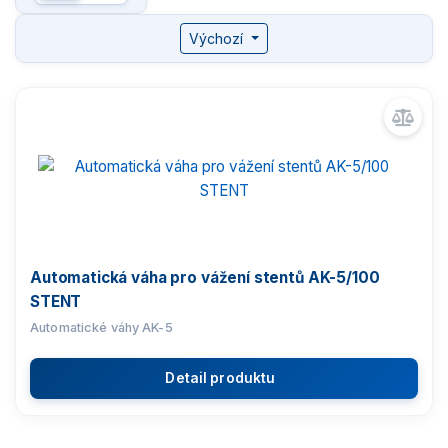
Mikrováhy XA STENT
Výchozí
Kalibrace pipet
Komparátory hmotnosti
Zlatnické váhy
Nemocniční váhy
Automatická váha pro vážení stentů AK-5/100
Průmyslové váhy
STENT
Automatické váhy AK-5
Váhy s certifikací ATEX
Detail produktu
Kontrolní váhy HBZ (e)