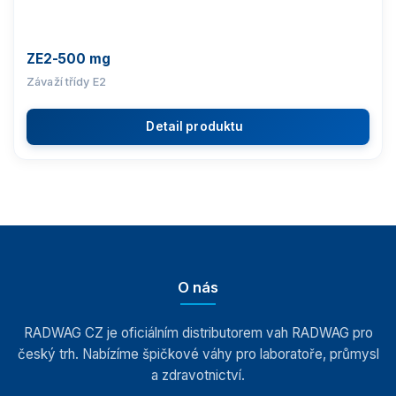
ZE2-500 mg
Závaží třídy E2
Detail produktu
O nás
RADWAG CZ je oficiálním distributorem vah RADWAG pro
český trh. Nabízíme špičkové váhy pro laboratoře, průmysl
a zdravotnictví.