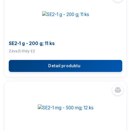
Vážící moduly
Závaží
SE2-1 g - 200 g; 11 ks
Závaží třídy E1
Závaží třídy E2
Závaží třídy E2
Detail produktu
Závaží třídy F1
Závaží třídy F2
Závaží třídy M1
Antivibrační stoly
Software