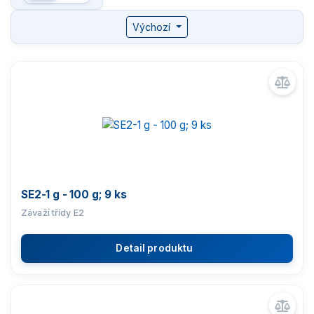
Komparátory hmotnosti
Výchozí
Zlatnické váhy
Nemocniční váhy
Průmyslové váhy
Váhy s certifikací ATEX
SE2-1 g - 100 g; 9 ks
Závaží třídy E2
Kontrolní váhy HBZ (e)
Detail produktu
Automatické váhy
Indikátory a terminály