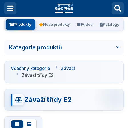
Produkty
Nové produkty
Videa
Katalogy
Kategorie produktů
Všechny kategorie
Všechny kategorie
Závaží
Laboratorní váhy
Závaží třídy E2
Vážení filtrů
Závaží třídy E2
Vážení stentů
Kalibrace pipet