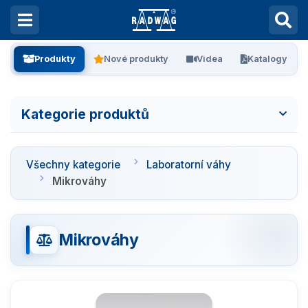
Produkty
Nové produkty
Videa
Katalogy
Kategorie produktů
Všechny kategorie
Všechny kategorie
Laboratorní váhy
Laboratorní váhy
Mikrováhy
Ultra-mikrováhy
Mikrováhy
Mikrováhy
Analytické váhy
Přesné váhy
Analyzátory vlhkosti