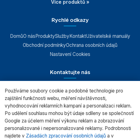
Více produktů »
Rychlé odkazy
Domů
O nás
Produkty
Služby
Kontakt
Uživatelské manuály
Obchodní podmínky
Ochrana osobních údajů
Nastavení Cookies
Kontaktujte nás
Používáme soubory cookie a podobné technologie pro
RADWAG CZ s.r.o., Šumperk
zajištění funkčnosti webu, měření návštěvnosti,
vyhodnocování reklamních kampaní a personalizaci reklam.
+420 583 210 016
Po udělení souhlasu mohou být údaje sdíleny se společností
obchod@radwag.cz
Google za účelem měření výkonu reklam a zobrazování
personalizované i nepersonalizované reklamy. Podrobnosti
(PO - PÁ) 7:00 - 15:30
najdete v
Zásadách zpracování osobních údajů
a v