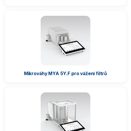
Váhy s certifikací ATEX
Kontrolní váhy HBZ (e)
Automatické váhy
Indikátory a terminály
Vážící moduly
Mikrováhy MYA 5Y.F pro vážení filtrů
Závaží
Antivibrační stoly
Software