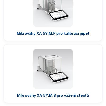
Mikrováhy XA 5Y.M.P pro kalibraci pipet
Mikrováhy XA 5Y.M.S pro vážení stentů