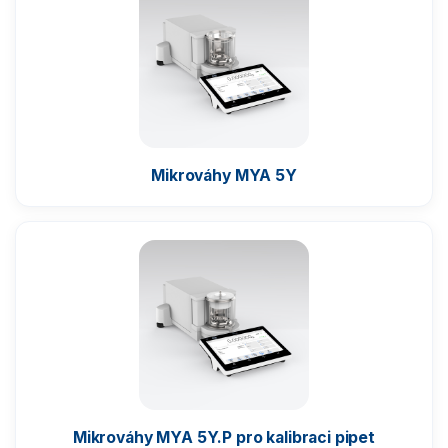
Vážení filtrů
Vážení stentů
Kalibrace pipet
Mikrováhy MYA 5Y
Komparátory hmotnosti
Zlatnické váhy
Nemocniční váhy
Průmyslové váhy
Mikrováhy MYA 5Y.P pro kalibraci pipet