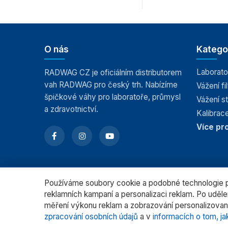
O nás
Katego
Laborato
RADWAG CZ je oficiálním distributorem
vah RADWAG pro český trh. Nabízíme
Vážení fil
špičkové váhy pro laboratoře, průmysl
Vážení s
a zdravotnictví.
Kalibrace
Více pr
Používáme soubory cookie a podobné technologie pr
reklamních kampaní a personalizaci reklam. Po uděl
měření výkonu reklam a zobrazování personalizovan
zpracování osobních údajů
a v
informacích o tom, ja
© 2026 RADWAG.CZ Všechna práva vyhrazena.