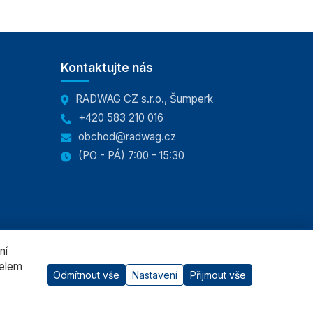
Kontaktujte nás
RADWAG CZ s.r.o., Šumperk
+420 583 210 016
obchod@radwag.cz
(PO - PÁ) 7:00 - 15:30
ní
čelem
Odmítnout vše
Nastavení
Přijmout vše
AI asistent
Oficiální distributor
RADWAG
pro Českou republiku