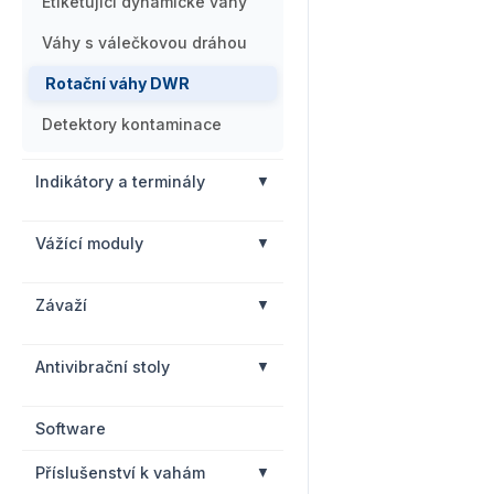
Etiketující dynamické váhy
Váhy s válečkovou dráhou
Rotační váhy DWR
Detektory kontaminace
Indikátory a terminály
Vážící moduly
Závaží
Antivibrační stoly
Software
Příslušenství k vahám