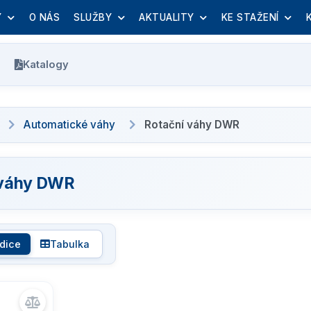
Y
O NÁS
SLUŽBY
AKTUALITY
KE STAŽENÍ
Katalogy
Automatické váhy
Rotační váhy DWR
 váhy DWR
dice
Tabulka