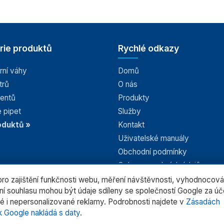
rie produktů
Rychlé odkazy
rní váhy
Domů
trů
O nás
tentů
Produkty
 pipet
Služby
oduktů »
Kontakt
Uživatelské manuály
Obchodní podmínky
Ochrana osobních údajů
Nastavení Cookies
o zajištění funkčnosti webu, měření návštěvnosti, vyhodnocová
ení souhlasu mohou být údaje sdíleny se společností Google za ú
é i nepersonalizované reklamy. Podrobnosti najdete v
Zásadách
k Google nakládá s daty
.