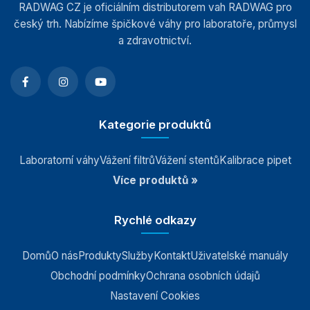
RADWAG CZ je oficiálním distributorem vah RADWAG pro
Vážící moduly
český trh. Nabízíme špičkové váhy pro laboratoře, průmysl
a zdravotnictví.
Závaží
Antivibrační stoly
Kategorie produktů
Software
Laboratorní váhy
Vážení filtrů
Vážení stentů
Kalibrace pipet
Příslušenství k vahám
Více produktů »
Rychlé odkazy
Domů
O nás
Produkty
Služby
Kontakt
Uživatelské manuály
Obchodní podmínky
Ochrana osobních údajů
Nastavení Cookies