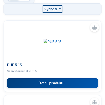
Komparátory hmotnosti
Výchozí
Zlatnické váhy
Nemocniční váhy
Průmyslové váhy
Váhy s certifikací ATEX
PUE 5.15
Vážící terminál PUE 5
Kontrolní váhy HBZ (e)
Detail produktu
Automatické váhy
Indikátory a terminály