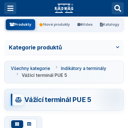
Produkty
Nové produkty
Videa
Katalogy
Kategorie produktů
Všechny kategorie
Všechny kategorie
Indikátory a terminály
Laboratorní váhy
Vážící terminál PUE 5
Vážení filtrů
Vážící terminál PUE 5
Vážení stentů
Kalibrace pipet