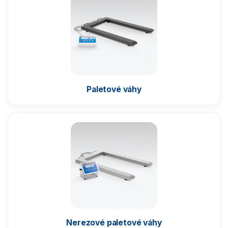
Komparátory hmotnosti
Zlatnické váhy
Nemocniční váhy
Paletové váhy
Průmyslové váhy
Váhy s vysokým rozlišením
Můstkové 1-snímačové váhy
Podlahové 4-snímačové váhy
Paletové a lyžinové váhy
Váhy pro masný průmysl
Nerezové paletové váhy