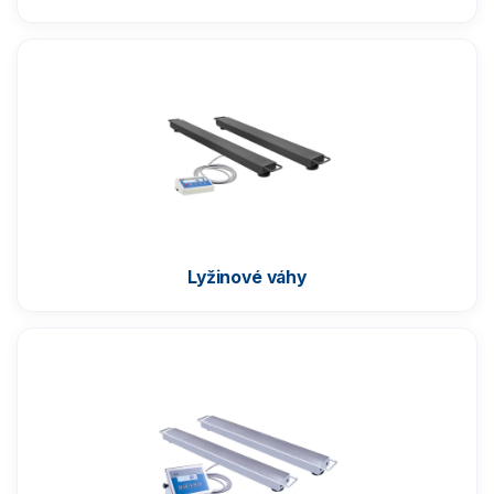
Váhy s certifikací ATEX
Kontrolní váhy HBZ (e)
Automatické váhy
Indikátory a terminály
Vážící moduly
Lyžinové váhy
Závaží
Antivibrační stoly
Software