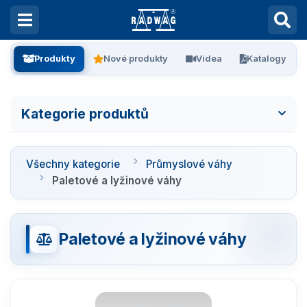
Produkty
Nové produkty
Videa
Katalogy
Kategorie produktů
Všechny kategorie
Všechny kategorie
Průmyslové váhy
Laboratorní váhy
Paletové a lyžinové váhy
Vážení filtrů
Paletové a lyžinové váhy
Vážení stentů
Kalibrace pipet