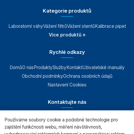
Kategorie produktů
Laboratorní váhy
Vážení filtrů
Vážení stentů
Kalibrace pipet
Více produktů »
Rychlé odkazy
Domů
O nás
Produkty
Služby
Kontakt
Uživatelské manuály
Obchodní podmínky
Ochrana osobních údajů
Nastavení Cookies
Kontaktujte nás
Používáme soubory cookie a podobné technologie pro
RADWAG CZ s.r.o., Šumperk
zajištění funkčnosti webu, měření návštěvnosti,