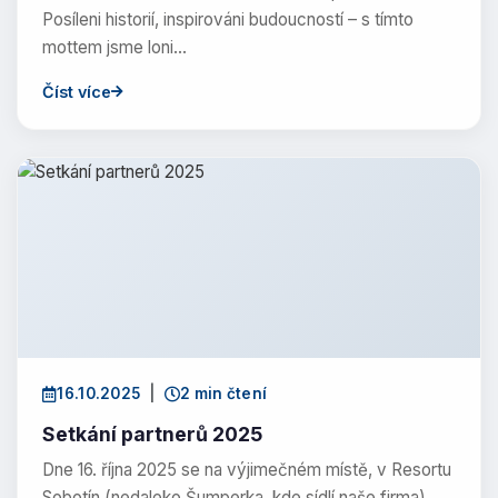
Posíleni historií, inspirováni budoucností – s tímto
mottem jsme loni…
Číst více
16.10.2025
|
2 min čtení
Setkání partnerů 2025
Dne 16. října 2025 se na výjimečném místě, v Resortu
Sobotín (nedaleko Šumperka, kde sídlí naše firma),