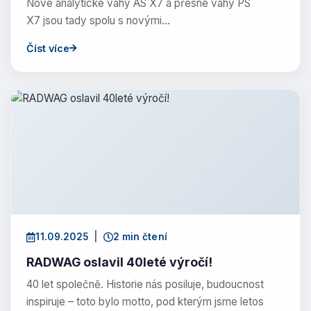
Nové analytické váhy AS X7 a přesné váhy PS
X7 jsou tady spolu s novými…
Číst více
11.09.2025
|
2 min čtení
RADWAG oslavil 40leté výročí!
40 let společně. Historie nás posiluje, budoucnost
inspiruje – toto bylo motto, pod kterým jsme letos