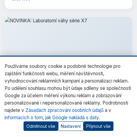
Používáme soubory cookie a podobné technologie pro
zajištění funkčnosti webu, měření návštěvnosti,
vyhodnocování reklamních kampaní a personalizaci reklam.
02.02.2024
|
1 min čtení
Po udělení souhlasu mohou být údaje sdíleny se společností
NOVINKA: Laboratorní váhy série X7
Google za účelem měření výkonu reklam a zobrazování
Když se zdá, že váha je prostě jen váha a tak to má
personalizované i nepersonalizované reklamy. Podrobnosti
najdete v
být, my nepřestáváme vytvářet řešení, která vám
Zásadách zpracování osobních údajů
a v
informacích o tom, jak Google nakládá s daty
.
usnadní práci.…
Odmítnout vše
Nastavení
Přijmout vše
Číst více