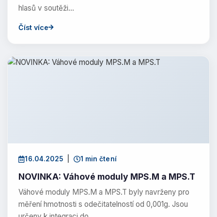
hlasů v soutěži…
Číst více
16.04.2025
|
1 min čtení
NOVINKA: Váhové moduly MPS.M a MPS.T
Váhové moduly MPS.M a MPS.T byly navrženy pro
měření hmotnosti s odečitatelností od 0,001g. Jsou
určeny k integraci do…