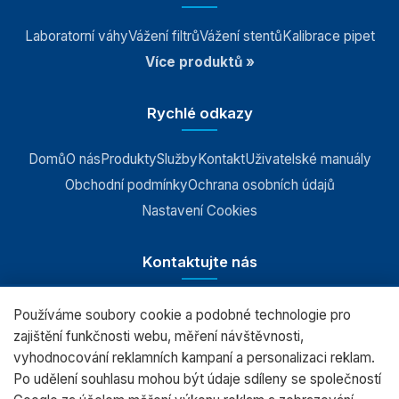
Laboratorní váhy
Vážení filtrů
Vážení stentů
Kalibrace pipet
Více produktů »
Rychlé odkazy
Domů
O nás
Produkty
Služby
Kontakt
Uživatelské manuály
Obchodní podmínky
Ochrana osobních údajů
Nastavení Cookies
Kontaktujte nás
Používáme soubory cookie a podobné technologie pro
RADWAG CZ s.r.o., Šumperk
zajištění funkčnosti webu, měření návštěvnosti,
vyhodnocování reklamních kampaní a personalizaci reklam.
+420 583 210 016
Po udělení souhlasu mohou být údaje sdíleny se společností