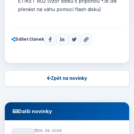
ETIKET R02 (vzor štítku s příponou *.lb lze
přenést na váhu pomocí flash disku)
Sdílet článek
Zpět na novinky
Další novinky
26. 06. 2026