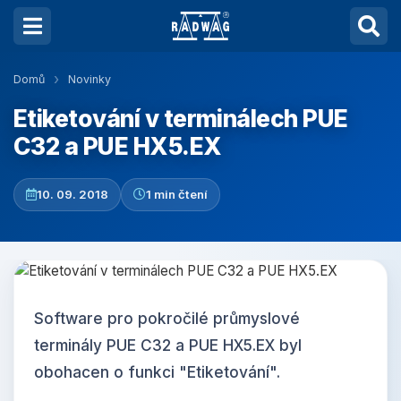
Domů
Novinky
Etiketování v terminálech PUE
C32 a PUE HX5.EX
10. 09. 2018
1 min čtení
Software pro pokročilé průmyslové
terminály PUE C32 a PUE HX5.EX byl
obohacen o funkci "Etiketování".