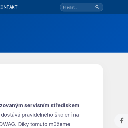
KONTAKT
izovaným servisním střediskem
 dostává pravidelného školení na
RADWAG. Díky tomuto můžeme