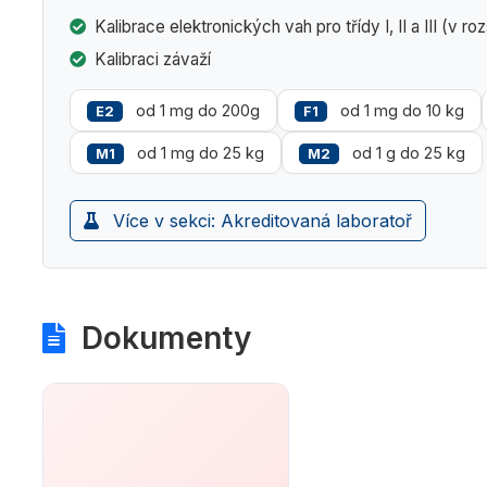
Kalibrace elektronických vah pro třídy I, II a III (v 
Kalibraci závaží
od 1 mg do 200g
od 1 mg do 10 kg
E2
F1
od 1 mg do 25 kg
od 1 g do 25 kg
M1
M2
Více v sekci: Akreditovaná laboratoř
Dokumenty