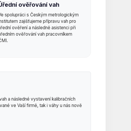
Úřední ověřování vah
Ve spolupráci s Českým metrologickým
institutem zajišťujeme přípravu vah pro
úřední ověření a následně asistenci při
úředním ověřování vah pracovníkem
ČMI.
vah a následné vystavení kalibračních
ívané ve Vaší firmě, tak i váhy u nás nově