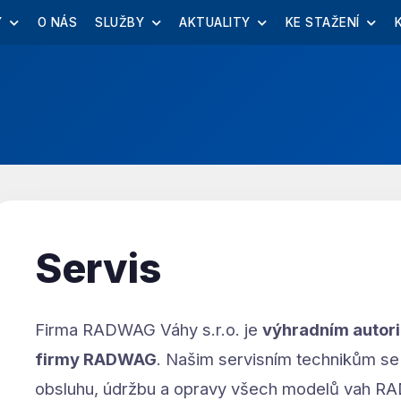
Y
O NÁS
SLUŽBY
AKTUALITY
KE STAŽENÍ
Servis
Firma RADWAG Váhy s.r.o. je
výhradním autor
firmy RADWAG
. Našim servisním technikům se
obsluhu, údržbu a opravy všech modelů vah 