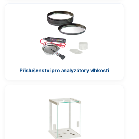
Vážící moduly
Závaží
Antivibrační stoly
Software
Příslušenství pro analyzátory vlhkosti
Příslušenství k vahám
Tiskárny
Automatické tabletovače
Příslušenství pro analyzátory vlhkosti
Protiprůvanové ohrádky a komory