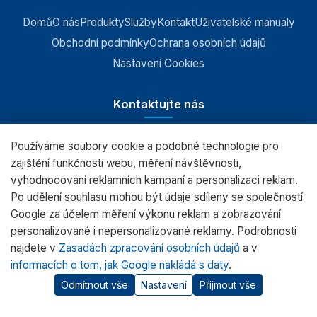
Domů
O nás
Produkty
Služby
Kontakt
Uživatelské manuály
Obchodní podmínky
Ochrana osobních údajů
Nastavení Cookies
Kontaktujte nás
Používáme soubory cookie a podobné technologie pro
RADWAG CZ s.r.o., Šumperk
zajištění funkčnosti webu, měření návštěvnosti,
vyhodnocování reklamních kampaní a personalizaci reklam.
+420 583 210 016
Po udělení souhlasu mohou být údaje sdíleny se společností
obchod@radwag.cz
Google za účelem měření výkonu reklam a zobrazování
personalizované i nepersonalizované reklamy. Podrobnosti
(PO - PÁ) 7:00 - 15:30
najdete v
Zásadách zpracování osobních údajů
a v
informacích o tom, jak Google nakládá s daty
.
Odmítnout vše
Nastavení
Přijmout vše
© 2026 RADWAG.CZ Všechna práva vyhrazena.