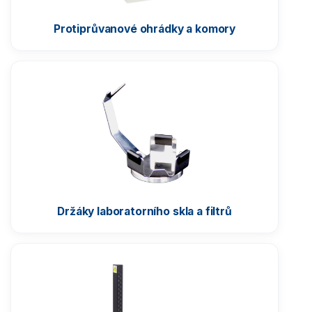
Držáky laboratorního skla a filtrů
Protiprůvanové ohrádky a komory
Ionizátory ovzduší
THBR 2.0 monitorující okolní podmínky
Přídavné displeje
Ovládací tlačítka
Stojany a držáky indikátorů
Skenery čárových kódů
Konvertory a převodníky
Držáky laboratorního skla a filtrů
Komunikační kabely
Transportní kufry pro váhy
Ochranné kryty vah
Sada pro určování hustoty