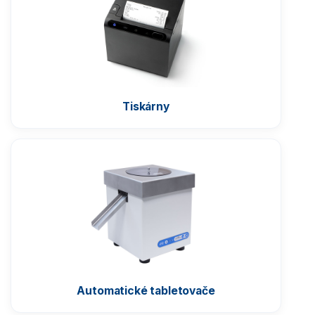
Komparátory hmotnosti
Zlatnické váhy
Tiskárny
Nemocniční váhy
Průmyslové váhy
Váhy s certifikací ATEX
Kontrolní váhy HBZ (e)
Automatické váhy
Automatické tabletovače
Indikátory a terminály