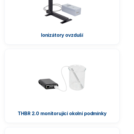
Konstrukce pro vážení pod váhou
Sady pro kalibraci pipet
Příslušenství pro komparátory
Ionizátory ovzduší
Komunikační moduly
RPanel BOX
Rámy pro zahloubení vah do země
Nájezdy pro váhy
Příslušenství pro vážení filtrů
Sada pro vážení stentů
Čtečka otisků prstů
THBR 2.0 monitorující okolní podmínky
Misky na vážení
Software pro váhy