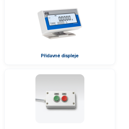
Kalibrace a certifikace
Přídavné displeje