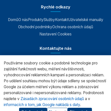
Rychlé odkazy
Domů
O nás
Produkty
Služby
Kontakt
Uživatelské manuály
Obchodní podmínky
Ochrana osobních údajů
Nastavení Cookies
Kontaktujte nás
Používáme soubory cookie a podobné technologie pro
RADWAG CZ s.r.o., Šumperk
zajištění funkčnosti webu, měření návštěvnosti,
vyhodnocování reklamních kampaní a personalizaci reklam.
+420 583 210 016
Po udělení souhlasu mohou být údaje sdíleny se společností
obchod@radwag.cz
Google za účelem měření výkonu reklam a zobrazování
personalizované i nepersonalizované reklamy. Podrobnosti
(PO - PÁ) 7:00 - 15:30
najdete v
Zásadách zpracování osobních údajů
a v
informacích o tom, jak Google nakládá s daty
.