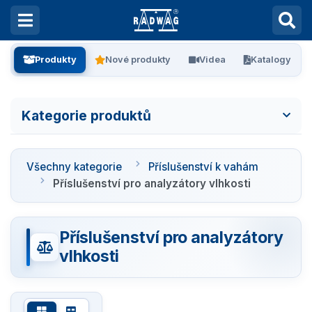
Produkty
Nové produkty
Videa
Katalogy
Kategorie produktů
Všechny kategorie
Všechny kategorie
Příslušenství k vahám
Laboratorní váhy
Příslušenství pro analyzátory vlhkosti
Vážení filtrů
Příslušenství pro analyzátory
vlhkosti
Vážení stentů
Kalibrace pipet