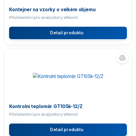
Držáky laboratorního skla a filtrů
Kontejner na vzorky o velkém objemu
Ionizátory ovzduší
Příslušenství pro analyzátory vlhkosti
THBR 2.0 monitorující okolní podmínky
Detail produktu
Přídavné displeje
Ovládací tlačítka
Stojany a držáky indikátorů
Skenery čárových kódů
Konvertory a převodníky
Komunikační kabely
Kontrolní teploměr GT105k-12/Z
Transportní kufry pro váhy
Příslušenství pro analyzátory vlhkosti
Ochranné kryty vah
Detail produktu
Sada pro určování hustoty