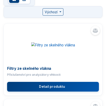
Komparátory hmotnosti
Výchozí
Zlatnické váhy
Nemocniční váhy
Průmyslové váhy
Váhy s certifikací ATEX
Filtry ze skelného vlákna
Příslušenství pro analyzátory vlhkosti
Kontrolní váhy HBZ (e)
Detail produktu
Automatické váhy
Indikátory a terminály