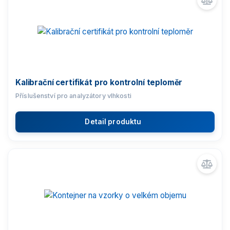
Vážící moduly
Závaží
Kalibrační certifikát pro kontrolní teploměr
Antivibrační stoly
Příslušenství pro analyzátory vlhkosti
Software
Detail produktu
Příslušenství k vahám
Tiskárny
Automatické tabletovače
Příslušenství pro analyzátory vlhkosti
Protiprůvanové ohrádky a komory