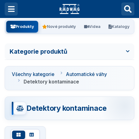
Produkty
Nové produkty
Videa
Katalogy
Kategorie produktů
Všechny kategorie
Všechny kategorie
Automatické váhy
Laboratorní váhy
Detektory kontaminace
Vážení filtrů
Detektory kontaminace
Vážení stentů
Kalibrace pipet