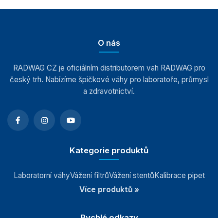
Etiketující dynamické váhy
Váhy s válečkovou dráhou
O nás
Rotační váhy DWR
Detektory kontaminace
RADWAG CZ je oficiálním distributorem vah RADWAG pro
český trh. Nabízíme špičkové váhy pro laboratoře, průmysl
Indikátory a terminály
a zdravotnictví.
Vážící moduly
Závaží
Kategorie produktů
Antivibrační stoly
Laboratorní váhy
Vážení filtrů
Vážení stentů
Kalibrace pipet
Více produktů »
Software
Rychlé odkazy