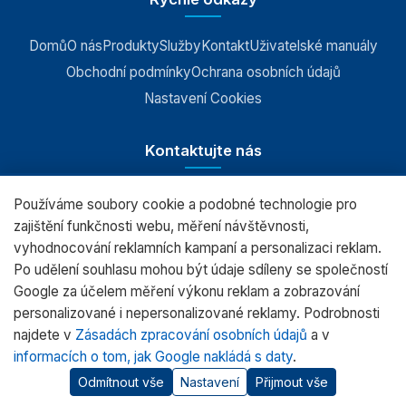
Příslušenství k vahám
Domů
O nás
Produkty
Služby
Kontakt
Uživatelské manuály
Obchodní podmínky
Ochrana osobních údajů
Nastavení Cookies
Kontaktujte nás
Používáme soubory cookie a podobné technologie pro
RADWAG CZ s.r.o., Šumperk
zajištění funkčnosti webu, měření návštěvnosti,
vyhodnocování reklamních kampaní a personalizaci reklam.
+420 583 210 016
Po udělení souhlasu mohou být údaje sdíleny se společností
obchod@radwag.cz
Google za účelem měření výkonu reklam a zobrazování
personalizované i nepersonalizované reklamy. Podrobnosti
(PO - PÁ) 7:00 - 15:30
najdete v
Zásadách zpracování osobních údajů
a v
informacích o tom, jak Google nakládá s daty
.
Odmítnout vše
Nastavení
Přijmout vše
© 2026 RADWAG.CZ Všechna práva vyhrazena.