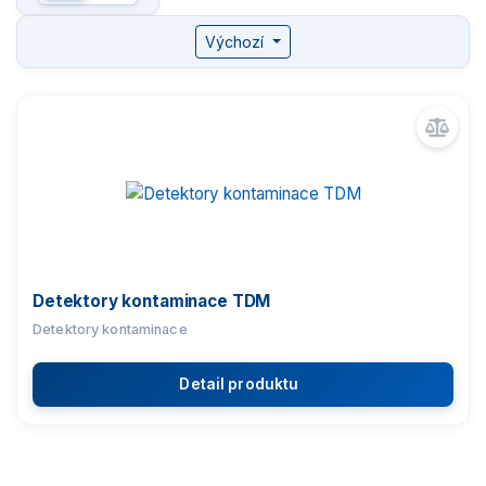
Komparátory hmotnosti
Výchozí
Zlatnické váhy
Nemocniční váhy
Průmyslové váhy
Váhy s certifikací ATEX
Detektory kontaminace TDM
Detektory kontaminace
Kontrolní váhy HBZ (e)
Detail produktu
Automatické váhy
Dynamické váhy