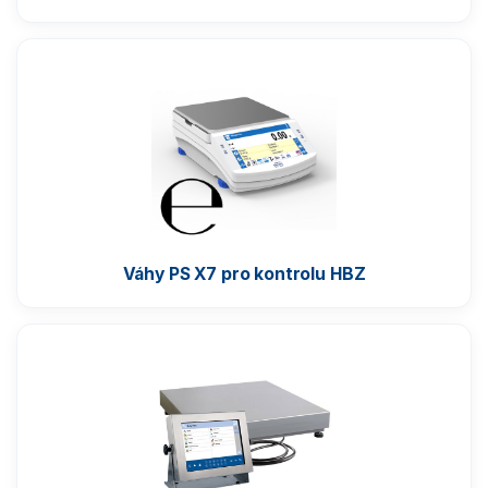
Automatické váhy
Indikátory a terminály
Vážící moduly
Závaží
Antivibrační stoly
Váhy PS X7 pro kontrolu HBZ
Software
Příslušenství k vahám