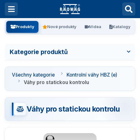
Produkty
Nové produkty
Videa
Katalogy
Kategorie produktů
Všechny kategorie
Všechny kategorie
Kontrolní váhy HBZ (e)
Laboratorní váhy
Váhy pro statickou kontrolu
Vážení filtrů
Váhy pro statickou kontrolu
Vážení stentů
Kalibrace pipet