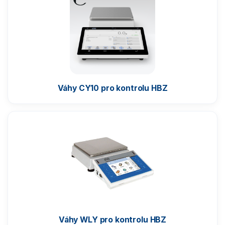
Komparátory hmotnosti
Zlatnické váhy
Nemocniční váhy
Váhy CY10 pro kontrolu HBZ
Průmyslové váhy
Váhy s certifikací ATEX
Kontrolní váhy HBZ (e)
Váhy pro 100% kontrolu
Váhy pro statickou kontrolu
Váhy WLY pro kontrolu HBZ