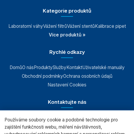
Kategorie produktů
Laboratorní váhy
Vážení filtrů
Vážení stentů
Kalibrace pipet
Více produktů »
Rychlé odkazy
Domů
O nás
Produkty
Služby
Kontakt
Uživatelské manuály
Obchodní podmínky
Ochrana osobních údajů
Nastavení Cookies
Kontaktujte nás
Používáme soubory cookie a podobné technologie pro
RADWAG CZ s.r.o., Šumperk
zajištění funkčnosti webu, měření návštěvnosti,