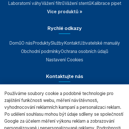
Laboratorní váhy
Vážení filtrů
Vážení stentů
Kalibrace pipet
Držáky laboratorního skla a filtrů
Více produktů »
Ionizátory ovzduší
THBR 2.0 monitorující okolní podmínky
Rychlé odkazy
Přídavné displeje
Domů
O nás
Produkty
Služby
Kontakt
Uživatelské manuály
Ovládací tlačítka
Obchodní podmínky
Ochrana osobních údajů
Stojany a držáky indikátorů
Nastavení Cookies
Skenery čárových kódů
Kontaktujte nás
Konvertory a převodníky
Komunikační kabely
Používáme soubory cookie a podobné technologie pro
RADWAG CZ s.r.o., Šumperk
zajištění funkčnosti webu, měření návštěvnosti,
Transportní kufry pro váhy
vyhodnocování reklamních kampaní a personalizaci reklam.
+420 583 210 016
Ochranné kryty vah
Po udělení souhlasu mohou být údaje sdíleny se společností
obchod@radwag.cz
Google za účelem měření výkonu reklam a zobrazování
Sada pro určování hustoty
personalizované i nepersonalizované reklamy. Podrobnosti