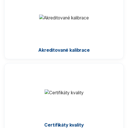
Komparátory hmotnosti
Zlatnické váhy
Nemocniční váhy
Akreditované kalibrace
Průmyslové váhy
Váhy s certifikací ATEX
Kontrolní váhy HBZ (e)
Automatické váhy
Certifikáty kvality
Indikátory a terminály