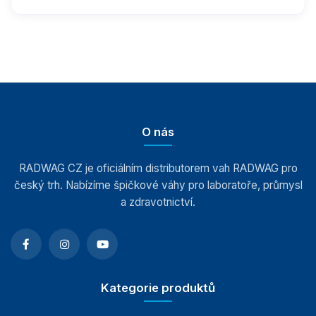
Vážící moduly
Závaží
Antivibrační stoly
O nás
Software
RADWAG CZ je oficiálním distributorem vah RADWAG pro
český trh. Nabízíme špičkové váhy pro laboratoře, průmysl
Příslušenství k vahám
a zdravotnictví.
Tiskárny
Automatické tabletovače
Příslušenství pro analyzátory vlhkosti
Kategorie produktů
Protiprůvanové ohrádky a komory