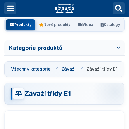
Produkty
Nové produkty
Videa
Katalogy
Kategorie produktů
Všechny kategorie
Všechny kategorie
Závaží
Závaží třídy E1
Laboratorní váhy
Vážení filtrů
Závaží třídy E1
Vážení stentů
Kalibrace pipet