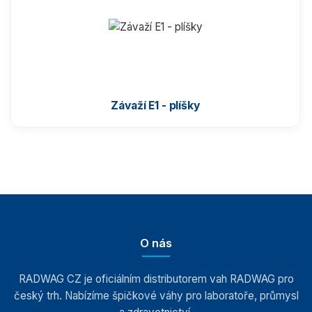
Komparátory hmotnosti
Zlatnické váhy
Závaží E1 - plíšky
Nemocniční váhy
Průmyslové váhy
Váhy s certifikací ATEX
Kontrolní váhy HBZ (e)
O nás
Automatické váhy
RADWAG CZ je oficiálním distributorem vah RADWAG pro
český trh. Nabízíme špičkové váhy pro laboratoře, průmysl
Indikátory a terminály