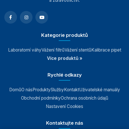
a zdravotnictví.
Vážící moduly
Závaží
Kategorie produktů
Závaží třídy E1
Laboratorní váhy
Vážení filtrů
Vážení stentů
Kalibrace pipet
Závaží třídy E2
Více produktů »
Závaží třídy F1
Rychlé odkazy
Závaží třídy F2
Závaží třídy M1
Domů
O nás
Produkty
Služby
Kontakt
Uživatelské manuály
Obchodní podmínky
Ochrana osobních údajů
Antivibrační stoly
Nastavení Cookies
Software
Kontaktujte nás