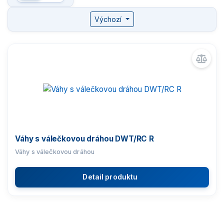
Komparátory hmotnosti
Výchozí
Zlatnické váhy
Nemocniční váhy
Průmyslové váhy
Váhy s certifikací ATEX
Váhy s válečkovou dráhou DWT/RC R
Váhy s válečkovou dráhou
Kontrolní váhy HBZ (e)
Detail produktu
Automatické váhy
Dynamické váhy