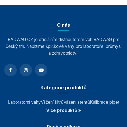
Etiketující dynamické váhy
Váhy s válečkovou dráhou
O nás
Rotační váhy DWR
Detektory kontaminace
RADWAG CZ je oficiálním distributorem vah RADWAG pro
český trh. Nabízíme špičkové váhy pro laboratoře, průmysl
Indikátory a terminály
a zdravotnictví.
Vážící moduly
Závaží
Kategorie produktů
Antivibrační stoly
Laboratorní váhy
Vážení filtrů
Vážení stentů
Kalibrace pipet
Více produktů »
Software
Rychlé odkazy