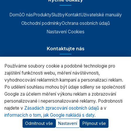
Příslušenství k vahám
Domů
O nás
Produkty
Služby
Kontakt
Uživatelské manuály
Obchodní podmínky
Ochrana osobních údajů
Nastavení Cookies
Kontaktujte nás
Používáme soubory cookie a podobné technologie pro
RADWAG CZ s.r.o., Šumperk
zajištění funkčnosti webu, měření návštěvnosti,
vyhodnocování reklamních kampaní a personalizaci reklam.
+420 583 210 016
Po udělení souhlasu mohou být údaje sdíleny se společností
obchod@radwag.cz
Google za účelem měření výkonu reklam a zobrazování
personalizované i nepersonalizované reklamy. Podrobnosti
(PO - PÁ) 7:00 - 15:30
najdete v
Zásadách zpracování osobních údajů
a v
informacích o tom, jak Google nakládá s daty
.
Odmítnout vše
Nastavení
Přijmout vše
© 2026 RADWAG.CZ Všechna práva vyhrazena.