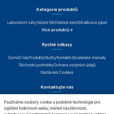
Kategorie produktů
Laboratorní váhy
Vážení filtrů
Vážení stentů
Kalibrace pipet
Více produktů »
Rychlé odkazy
Domů
O nás
Produkty
Služby
Kontakt
Uživatelské manuály
Obchodní podmínky
Ochrana osobních údajů
Nastavení Cookies
Kontaktujte nás
Používáme soubory cookie a podobné technologie pro
RADWAG CZ s.r.o., Šumperk
zajištění funkčnosti webu, měření návštěvnosti,