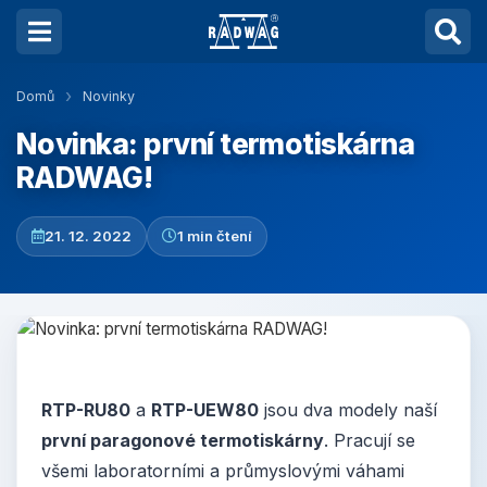
Domů
Novinky
Novinka: první termotiskárna
RADWAG!
21. 12. 2022
1 min čtení
RTP-RU80
a
RTP-UEW80
jsou dva modely naší
první paragonové termotiskárny
. Pracují se
všemi laboratorními a průmyslovými váhami