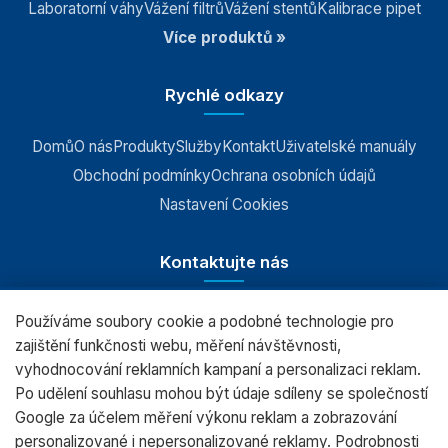
Laboratorní váhy
Vážení filtrů
Vážení stentů
Kalibrace pipet
Více produktů »
Rychlé odkazy
Domů
O nás
Produkty
Služby
Kontakt
Uživatelské manuály
Obchodní podmínky
Ochrana osobních údajů
Nastavení Cookies
Kontaktujte nás
Používáme soubory cookie a podobné technologie pro
RADWAG CZ s.r.o., Šumperk
zajištění funkčnosti webu, měření návštěvnosti,
vyhodnocování reklamních kampaní a personalizaci reklam.
+420 583 210 016
Po udělení souhlasu mohou být údaje sdíleny se společností
obchod@radwag.cz
Google za účelem měření výkonu reklam a zobrazování
personalizované i nepersonalizované reklamy. Podrobnosti