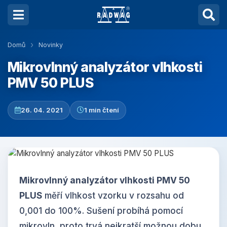
Domů
Novinky
Mikrovlnný analyzátor vlhkosti
PMV 50 PLUS
26. 04. 2021
1 min čtení
Mikrovlnný analyzátor vlhkosti PMV 50
PLUS
měří vlhkost vzorku v rozsahu od
0,001 do 100%. Sušení probíhá pomocí
mikrovln, proto trvá nejkratší možnou dobu,