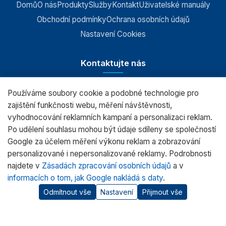
Domů
O nás
Produkty
Služby
Kontakt
Uživatelské manuály
Obchodní podmínky
Ochrana osobních údajů
Nastavení Cookies
Kontaktujte nás
Používáme soubory cookie a podobné technologie pro
RADWAG CZ s.r.o., Šumperk
zajištění funkčnosti webu, měření návštěvnosti,
vyhodnocování reklamních kampaní a personalizaci reklam.
+420 583 210 016
Po udělení souhlasu mohou být údaje sdíleny se společností
obchod@radwag.cz
Google za účelem měření výkonu reklam a zobrazování
personalizované i nepersonalizované reklamy. Podrobnosti
(PO - PÁ) 7:00 - 15:30
najdete v
Zásadách zpracování osobních údajů
a v
informacích o tom, jak Google nakládá s daty
.
Odmítnout vše
Nastavení
Přijmout vše
© 2026 RADWAG.CZ Všechna práva vyhrazena.