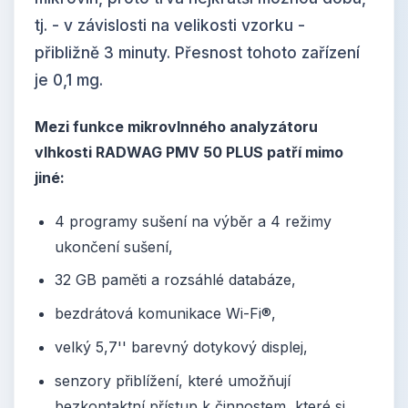
tj. - v závislosti na velikosti vzorku -
přibližně 3 minuty. Přesnost tohoto zařízení
je 0,1 mg.
Mezi funkce mikrovlnného analyzátoru
vlhkosti RADWAG PMV 50 PLUS patří mimo
jiné:
4 programy sušení na výběr a 4 režimy
ukončení sušení,
32 GB paměti a rozsáhlé databáze,
bezdrátová komunikace Wi-Fi®,
velký 5,7'' barevný dotykový displej,
senzory přiblížení, které umožňují
bezkontaktní přístup k činnostem, které si