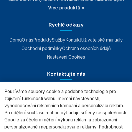
Více produktů »
Rychlé odkazy
Domů
O nás
Produkty
Služby
Kontakt
Uživatelské manuály
Obchodní podmínky
Ochrana osobních údajů
Nastavení Cookies
Kontaktujte nás
Používáme soubory cookie a podobné technologie pro
RADWAG CZ s.r.o., Šumperk
zajištění funkčnosti webu, měření návštěvnosti,
vyhodnocování reklamních kampaní a personalizaci reklam.
+420 583 210 016
Po udělení souhlasu mohou být údaje sdíleny se společností
obchod@radwag.cz
Google za účelem měření výkonu reklam a zobrazování
personalizované i nepersonalizované reklamy. Podrobnosti