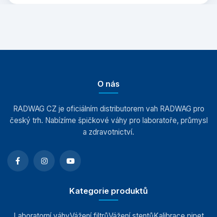
O nás
RADWAG CZ je oficiálním distributorem vah RADWAG pro
český trh. Nabízíme špičkové váhy pro laboratoře, průmysl
a zdravotnictví.
Kategorie produktů
Laboratorní váhy
Vážení filtrů
Vážení stentů
Kalibrace pipet