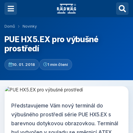
Domů
Novinky
PUE HX5.EX pro výbušné
prostředí
10. 01. 2018
1 min čtení
Představujeme Vám nový terminál do
výbušného prostředí série PUE HX5.EX s
barevnou dotykovou obrazovkou. Terminál
byl vytvořen v souladu se směrnicí ATEX