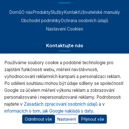
Domů
O nás
Produkty
Služby
Kontakt
Uživatelské manuály
Obchodní podmínky
Ochrana osobních údajů
Nastavení Cookies
Kontaktujte nás
Používáme soubory cookie a podobné technologie pro
RADWAG CZ s.r.o., Šumperk
zajištění funkčnosti webu, měření návštěvnosti,
vyhodnocování reklamních kampaní a personalizaci reklam.
+420 583 210 016
Po udělení souhlasu mohou být údaje sdíleny se společností
obchod@radwag.cz
Google za účelem měření výkonu reklam a zobrazování
personalizované i nepersonalizované reklamy. Podrobnosti
(PO - PÁ) 7:00 - 15:30
najdete v
Zásadách zpracování osobních údajů
a v
informacích o tom, jak Google nakládá s daty
.
Odmítnout vše
Nastavení
Přijmout vše
© 2026 RADWAG.CZ Všechna práva vyhrazena.