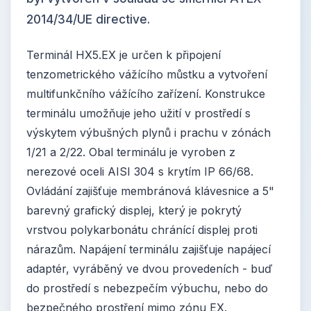
2014/34/UE directive.
Terminál HX5.EX je určen k připojení
tenzometrického vážícího můstku a vytvoření
multifunkčního vážícího zařízení. Konstrukce
terminálu umožňuje jeho užití v prostředí s
výskytem výbušných plynů i prachu v zónách
1/21 a 2/22. Obal terminálu je vyroben z
nerezové oceli AISI 304 s krytím IP 66/68.
Ovládání zajišťuje membránová klávesnice a 5"
barevný grafický displej, který je pokrytý
vrstvou polykarbonátu chránící displej proti
nárazům. Napájení terminálu zajišťuje napájecí
adaptér, vyráběný ve dvou provedeních - buď
do prostředí s nebezpečím výbuchu, nebo do
bezpečného prostření mimo zónu EX.