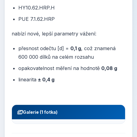
HY10.62.HRP.H
PUE 7.1.62.HRP
nabízí nové, lepší parametry vážení:
přesnost odečtu [d] =
0,1 g
, což znamená
600 000 dílků na celém rozsahu
opakovatelnost měření na hodnotě
0,08 g
linearita
± 0,4 g
Galerie (1 fotka)