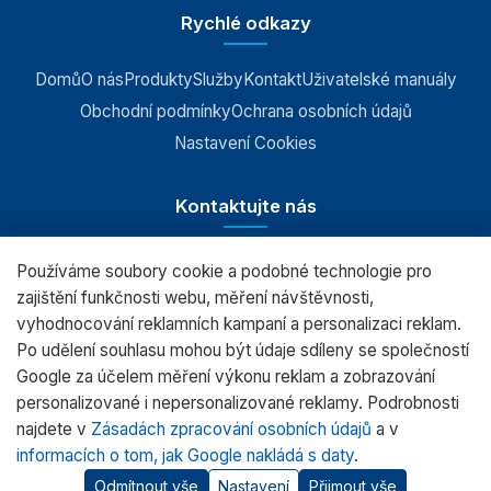
Rychlé odkazy
Domů
O nás
Produkty
Služby
Kontakt
Uživatelské manuály
Obchodní podmínky
Ochrana osobních údajů
Nastavení Cookies
Kontaktujte nás
Používáme soubory cookie a podobné technologie pro
RADWAG CZ s.r.o., Šumperk
zajištění funkčnosti webu, měření návštěvnosti,
vyhodnocování reklamních kampaní a personalizaci reklam.
+420 583 210 016
Po udělení souhlasu mohou být údaje sdíleny se společností
obchod@radwag.cz
Google za účelem měření výkonu reklam a zobrazování
personalizované i nepersonalizované reklamy. Podrobnosti
(PO - PÁ) 7:00 - 15:30
najdete v
Zásadách zpracování osobních údajů
a v
informacích o tom, jak Google nakládá s daty
.
Odmítnout vše
Nastavení
Přijmout vše