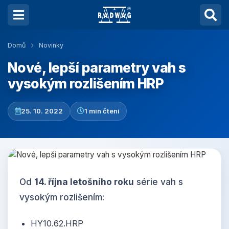
Domů
Novinky
Nové, lepší parametry vah s
vysokým rozlišením HRP
25. 10. 2022
1 min čtení
Od
14. října letošního roku
série vah s
vysokým rozlišením:
HY10.62.HRP