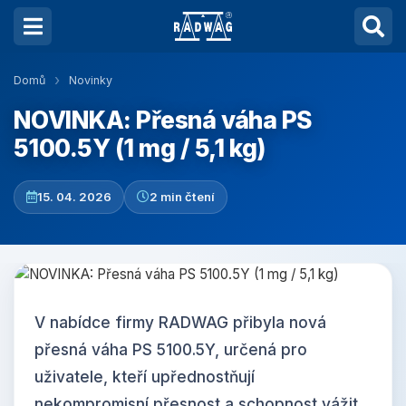
Domů
Novinky
NOVINKA: Přesná váha PS
5100.5Y (1 mg / 5,1 kg)
15. 04. 2026
2 min čtení
V nabídce firmy RADWAG přibyla nová
přesná váha PS 5100.5Y, určená pro
uživatele, kteří upřednostňují
nekompromisní přesnost a schopnost vážit