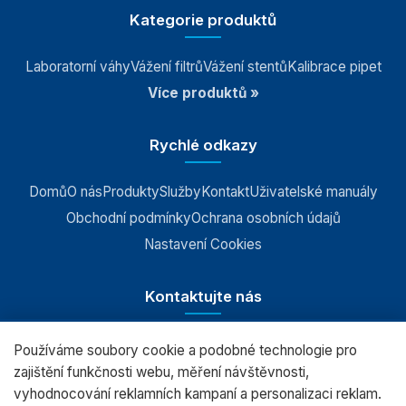
Kategorie produktů
Laboratorní váhy
Vážení filtrů
Vážení stentů
Kalibrace pipet
Více produktů »
Rychlé odkazy
Domů
O nás
Produkty
Služby
Kontakt
Uživatelské manuály
Obchodní podmínky
Ochrana osobních údajů
Nastavení Cookies
Kontaktujte nás
Používáme soubory cookie a podobné technologie pro
RADWAG CZ s.r.o., Šumperk
zajištění funkčnosti webu, měření návštěvnosti,
vyhodnocování reklamních kampaní a personalizaci reklam.
+420 583 210 016