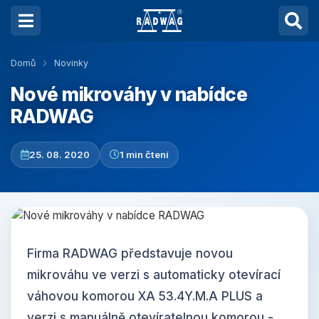
Domů
Novinky
Nové mikrováhy v nabídce
RADWAG
25. 08. 2020
1 min čtení
Firma RADWAG představuje novou
mikrováhu ve verzi s automaticky otevírací
váhovou komorou XA 53.4Y.M.A PLUS a
verzi s manuálně otevíratelnou komorou -