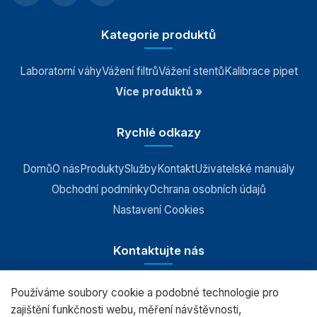
Kategorie produktů
Laboratorní váhy
Vážení filtrů
Vážení stentů
Kalibrace pipet
Více produktů »
Rychlé odkazy
Domů
O nás
Produkty
Služby
Kontakt
Uživatelské manuály
Obchodní podmínky
Ochrana osobních údajů
Nastavení Cookies
Kontaktujte nás
Používáme soubory cookie a podobné technologie pro
RADWAG CZ s.r.o., Šumperk
zajištění funkčnosti webu, měření návštěvnosti,