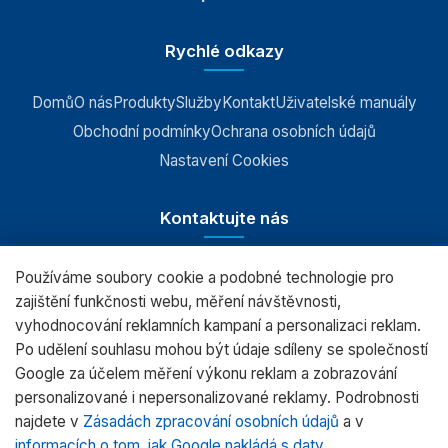
Rychlé odkazy
Domů
O nás
Produkty
Služby
Kontakt
Uživatelské manuály
Obchodní podmínky
Ochrana osobních údajů
Nastavení Cookies
Kontaktujte nás
Používáme soubory cookie a podobné technologie pro
RADWAG CZ s.r.o., Šumperk
zajištění funkčnosti webu, měření návštěvnosti,
vyhodnocování reklamních kampaní a personalizaci reklam.
+420 583 210 016
Po udělení souhlasu mohou být údaje sdíleny se společností
obchod@radwag.cz
Google za účelem měření výkonu reklam a zobrazování
personalizované i nepersonalizované reklamy. Podrobnosti
(PO - PÁ) 7:00 - 15:30
najdete v
Zásadách zpracování osobních údajů
a v
informacích o tom, jak Google nakládá s daty
.