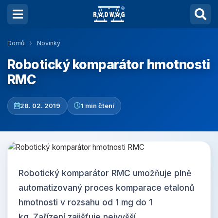
Domů
Novinky
Robotický komparátor hmotnosti
RMC
28. 02. 2019
1 min čtení
Robotický komparátor RMC umožňuje plně
automatizovaný proces komparace etalonů
hmotnosti v rozsahu od 1 mg do 1
kg. Zařízení zajišťuje nejvyšší