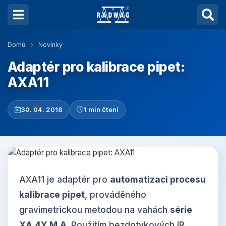
Domů
Novinky
Adaptér pro kalibrace pipet:
AXA11
30. 04. 2018
1 min čtení
AXA11 je adaptér pro
automatizaci procesu
kalibrace pipet
, prováděného
gravimetrickou metodou na vahách
série
XA.4Y.M.A
. Použitím bezdotykových IR