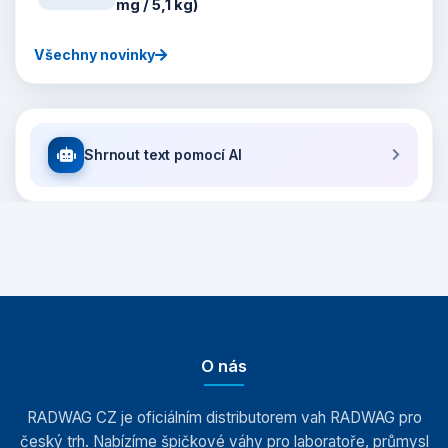
mg / 5,1 kg)
Všechny novinky
Shrnout text pomocí AI
O nás
RADWAG CZ je oficiálním distributorem vah RADWAG pro
český trh. Nabízíme špičkové váhy pro laboratoře, průmysl