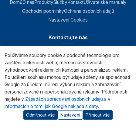
Domů
O nás
Produkty
Služby
Kontakt
Uživatelské manuály
Obchodní podmínky
Ochrana osobních údajů
Nastavení Cookies
Kontaktujte nás
Používáme soubory cookie a podobné technologie pro
RADWAG CZ s.r.o., Šumperk
zajištění funkčnosti webu, měření návštěvnosti,
vyhodnocování reklamních kampaní a personalizaci reklam.
+420 583 210 016
Po udělení souhlasu mohou být údaje sdíleny se společností
obchod@radwag.cz
Google za účelem měření výkonu reklam a zobrazování
personalizované i nepersonalizované reklamy. Podrobnosti
(PO - PÁ) 7:00 - 15:30
najdete v
Zásadách zpracování osobních údajů
a v
informacích o tom, jak Google nakládá s daty
.
Odmítnout vše
Nastavení
Přijmout vše
© 2026 RADWAG.CZ Všechna práva vyhrazena.