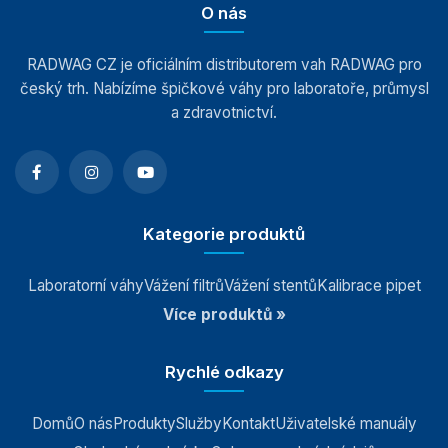
O nás
RADWAG CZ je oficiálním distributorem vah RADWAG pro
český trh. Nabízíme špičkové váhy pro laboratoře, průmysl
a zdravotnictví.
Kategorie produktů
Laboratorní váhy
Vážení filtrů
Vážení stentů
Kalibrace pipet
Více produktů »
Rychlé odkazy
Domů
O nás
Produkty
Služby
Kontakt
Uživatelské manuály