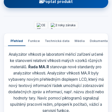
Poptat produkt
CE
2 roky záruka
Přehled
Funkce
Technická data
Média
Dokumentace
Analyzátor vlhkosti je laboratorní měřicí zařízení určené
ke stanovení relativní vlhkosti malých vzorků různých
materiálů.
Řada MA.R
stanovuje nové standardy pro
a
nalyzátor vlhkosti
.
Analyzátor vlhkosti
MA.R byly
vybaveny novým přehledným displejem LCD, který má
nový textový informační řádek umožňující zobrazování
dodatečných zpráv a informací, např. názvu zboží nebo
hodnoty tary. Navíc pomocí piktogramů signalizují
spuštěný pracovní režim, připojení k počítači, vážicí a
servisní funkce.