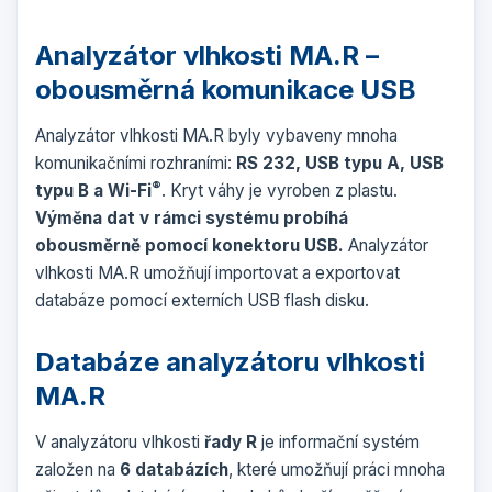
Analyzátor vlhkosti MA.R –
obousměrná komunikace USB
Analyzátor vlhkosti
MA.R byly vybaveny mnoha
komunikačními rozhraními:
RS 232, USB typu A, USB
®
typu B a Wi-Fi
. Kryt váhy je vyroben z plastu.
Výměna dat v rámci systému probíhá
obousměrně pomocí konektoru USB.
Analyzátor
vlhkosti
MA.R umožňují importovat a exportovat
databáze pomocí externích
USB flash disku
.
Databáze analyzátoru vlhkosti
MA.R
V analyzátoru vlhkosti
řady R
je informační systém
založen na
6 databázích
, které umožňují práci mnoha