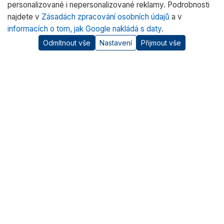
personalizované i nepersonalizované reklamy. Podrobnosti
najdete v
Zásadách zpracování osobních údajů
a v
informacích o tom, jak Google nakládá s daty
.
Odmítnout vše
Nastavení
Přijmout vše
O nás
RADWAG CZ je oficiálním distributorem vah RADWAG pro
český trh. Nabízíme špičkové váhy pro laboratoře, průmysl
a zdravotnictví.