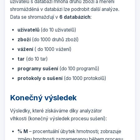
uživatelů s databází mnoha druhů zboží a měření
shromážděná v databázi lze podrobit další analýze.
Data se shromažďují v
6 databázích
:
uživatelů
(do 10 uživatelů)
zboží
(do 1000 druhů zboží)
vážení
( do 1000 vážení)
tar
(do 10 tar)
programy sušení
(do 100 programů)
protokoly o sušení
(do 1000 protokolů)
Konečný výsledek
Výsledky, které získáváme díky a
nalyzátor
vlhkosti
(konečný výsledek procesu sušení):
% M
– procentuální úbytek hmotnosti; zobrazuje
změnu hmotnosti zaznamenanou během procesu