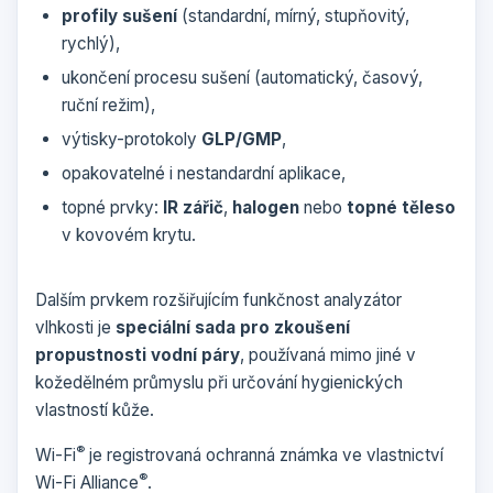
profily sušení
(standardní, mírný, stupňovitý,
rychlý),
ukončení procesu sušení (automatický, časový,
ruční režim),
výtisky-protokoly
GLP/GMP
,
opakovatelné i nestandardní aplikace,
topné prvky:
IR zářič
,
halogen
nebo
topné těleso
v kovovém krytu.
Dalším prvkem rozšiřujícím funkčnost a
nalyzátor
vlhkosti
je
speciální sada pro zkoušení
propustnosti vodní páry
, používaná mimo jiné v
kožedělném průmyslu při určování hygienických
vlastností kůže.
®
Wi-Fi
je registrovaná ochranná známka ve vlastnictví
®
Wi-Fi Alliance
.