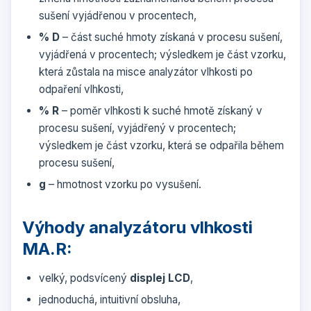
sušení vyjádřenou v procentech,
% D
– část suché hmoty získaná v procesu sušení,
vyjádřená v procentech; výsledkem je část vzorku,
která zůstala na misce a
nalyzátor vlhkosti
po
odpaření vlhkosti,
% R
– poměr vlhkosti k suché hmotě získaný v
procesu sušení, vyjádřený v procentech;
výsledkem je část vzorku, která se odpařila během
procesu sušení,
g
– hmotnost vzorku po vysušení.
Výhody analyzátoru vlhkosti
MA.R:
velký, podsvícený
displej LCD
,
jednoduchá, intuitivní obsluha,