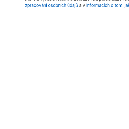
zpracování osobních údajů
a v
informacích o tom, ja
O nás
Katego
Laborato
RADWAG CZ je oficiálním distributorem
vah RADWAG pro český trh. Nabízíme
Vážení fil
špičkové váhy pro laboratoře, průmysl
Vážení s
a zdravotnictví.
Kalibrace
Více pr