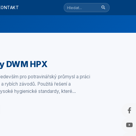
KONTAKT
hy DWM HPX
ředevším pro potravinářský průmysl a práci
a rybích závodů. Použitá řešení a
 vysoké hygienické standardy, které…