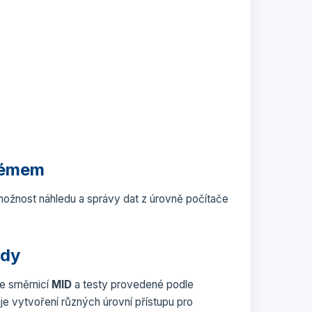
témem
 možnost náhledu a správy dat z úrovně počítače
rdy
se směrnicí
MID
a testy provedené podle
je vytvoření různých úrovní přístupu pro