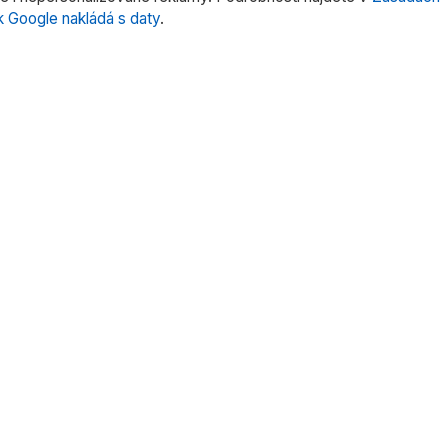
k Google nakládá s daty
.
rie produktů
Rychlé odkazy
rní váhy
Domů
trů
O nás
tentů
Produkty
 pipet
Služby
oduktů »
Kontakt
Uživatelské manuály
Obchodní podmínky
Ochrana osobních údajů
Nastavení Cookies