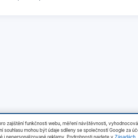
o zajištění funkčnosti webu, měření návštěvnosti, vyhodnocová
ení souhlasu mohou být údaje sdíleny se společností Google za ú
é i nepersonalizované reklamy. Podrobnosti najdete v
Zásadách