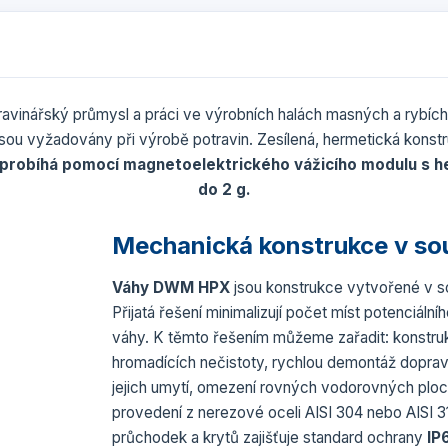
ravinářský průmysl a práci ve výrobních halách masných a rybích 
 jsou vyžadovány při výrobě potravin. Zesílená, hermetická konst
robíhá pomocí magnetoelektrického vážicího modulu s he
do 2 g.
Mechanická konstrukce v so
Váhy DWM HPX
jsou konstrukce vytvořené v s
Přijatá řešení minimalizují počet míst potenciáln
váhy. K těmto řešením můžeme zařadit: konstrukc
hromadících nečistoty, rychlou demontáž doprav
jejich umytí, omezení rovných vodorovných ploch
provedení z nerezové oceli AISI 304 nebo AISI 31
průchodek a krytů zajišťuje standard ochrany
IP