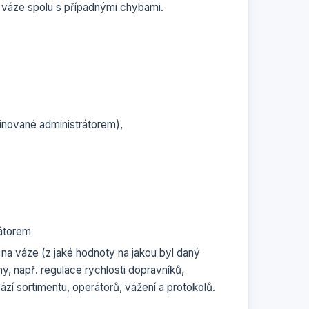
váze spolu s případnými chybami.
finované administrátorem),
rátorem
a váze (z jaké hodnoty na jakou byl daný
, např. regulace rychlosti dopravníků,
zí sortimentu, operátorů, vážení a protokolů.