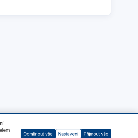
ní
čelem
Odmítnout vše
Nastavení
Přijmout vše