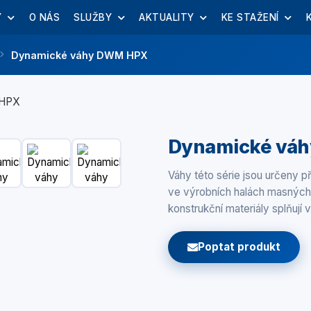
Y
O NÁS
SLUŽBY
AKTUALITY
KE STAŽENÍ
Dynamické váhy DWM HPX
Dynamické vá
Váhy této série jsou určeny p
ve výrobních halách masných 
konstrukční materiály splňují
Poptat produkt