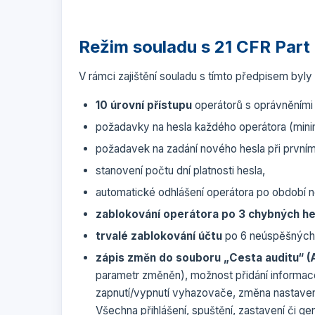
Režim souladu s 21 CFR Part 
V rámci zajištění souladu s tímto předpisem byl
10 úrovní přístupu
operátorů s oprávněními
požadavky na hesla každého operátora (minimá
požadavek na zadání nového hesla při prvním p
stanovení počtu dní platnosti hesla,
automatické odhlášení operátora po období n
zablokování operátora po 3 chybných h
trvalé zablokování účtu
po 6 neúspěšných 
zápis změn do souboru „Cesta auditu“ (A
parametr změněn), možnost přidání informace
zapnutí/vypnutí vyhazovače, změna nastavení 
Všechna přihlášení, spuštění, zastavení či g