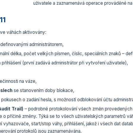
uživatele a zaznamenává operace prováděné na 
11
y ve váhách aktivovány:
 definovanými administrátorem,
lní délka, počet velkých písmen, číslic, speciálních znaků – de
řihlášení (první zadává administrátor při vytvoření uživatele),
ečinnosti na váze,
eslech
se stanovením doby blokace,
pokusech o zadání hesla, s možností odblokování účtu administ
udit Trail)
– podrobné protokolování všech změn provedených n
 o příčině změny. Týká se to všech uživatelských parametrů váhy
vyhazovače, start/stop váhy, přihlášení, jakož i všech dat databá
enerování protokolů jsou zaznamenávána.