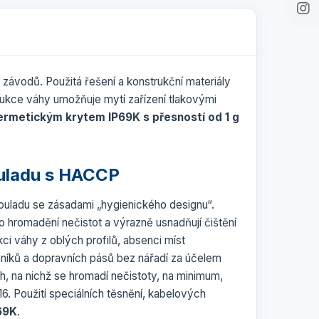
závodů. Použitá řešení a konstrukční materiály
rukce váhy umožňuje mytí zařízení tlakovými
rmetickým krytem IP69K s přesností od 1 g
uladu s HACCP
ouladu se zásadami „hygienického designu“.
ího hromadění nečistot a výrazně usnadňují čištění
i váhy z oblých profilů, absenci míst
níků a dopravních pásů bez nářadí za účelem
, na nichž se hromadí nečistoty, na minimum,
6. Použití speciálních těsnění, kabelových
69K
.