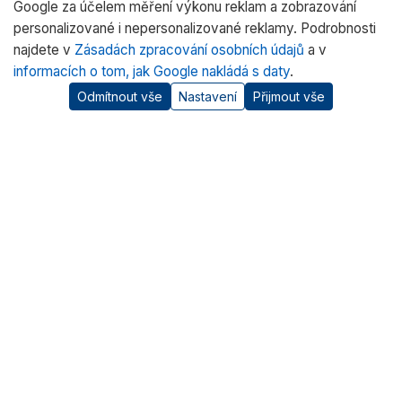
Google za účelem měření výkonu reklam a zobrazování
personalizované i nepersonalizované reklamy. Podrobnosti
najdete v
Zásadách zpracování osobních údajů
a v
informacích o tom, jak Google nakládá s daty
.
Odmítnout vše
Nastavení
Přijmout vše
O nás
RADWAG CZ je oficiálním distributorem vah RADWAG pro
český trh. Nabízíme špičkové váhy pro laboratoře, průmysl
a zdravotnictví.