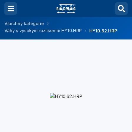
Všechny kategorie
Váhy s vysokým rozlišením HY10.HRP
HY10.62.HRP