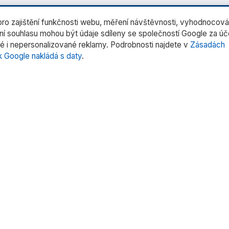
o zajištění funkčnosti webu, měření návštěvnosti, vyhodnocová
ení souhlasu mohou být údaje sdíleny se společností Google za ú
é i nepersonalizované reklamy. Podrobnosti najdete v
Zásadách
k Google nakládá s daty
.
rie produktů
Rychlé odkazy
rní váhy
Domů
trů
O nás
tentů
Produkty
 pipet
Služby
oduktů »
Kontakt
Uživatelské manuály