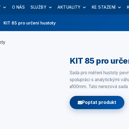
Y
O NÁS
SLUŽBY
AKTUALITY
KE STAŽENÍ
KIT 85 pro určení hustoty
KIT 85 pro urče
Sada pro měření hustoty pevn
spolupráci s analytickými v
ø100mm. Tato nerezová sada j
Poptat produkt