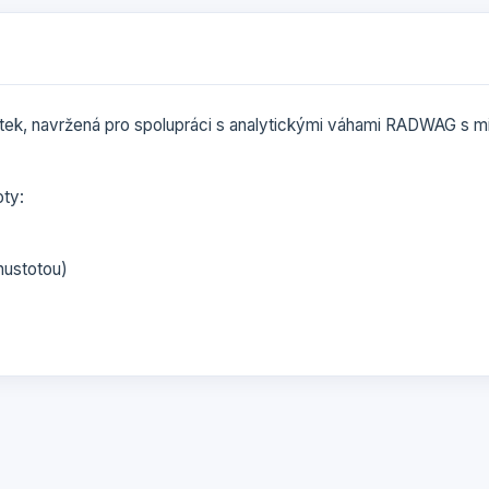
átek, navržená pro spolupráci s analytickými váhami RADWAG s 
oty:
hustotou)