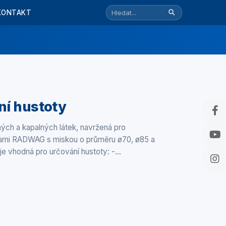
KONTAKT
ní hustoty
ých a kapalných látek, navržená pro
áhami RADWAG s miskou o průměru ø70, ø85 a
e vhodná pro určování hustoty: -…