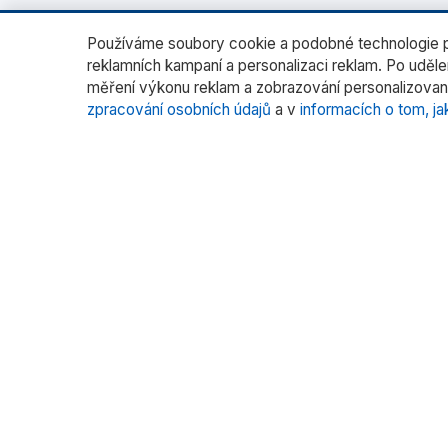
Používáme soubory cookie a podobné technologie pr
reklamních kampaní a personalizaci reklam. Po uděl
měření výkonu reklam a zobrazování personalizovan
zpracování osobních údajů
a v
informacích o tom, ja
O nás
Katego
Laborato
RADWAG CZ je oficiálním distributorem
vah RADWAG pro český trh. Nabízíme
Vážení fil
špičkové váhy pro laboratoře, průmysl
Vážení s
a zdravotnictví.
Kalibrace
Více pr