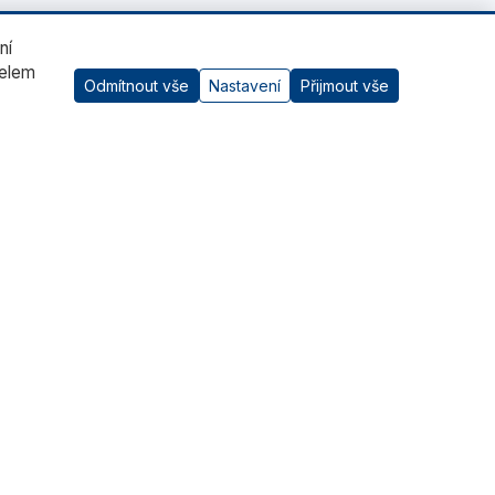
ní
čelem
Odmítnout vše
Nastavení
Přijmout vše
AI asistent
Kontaktujte nás
RADWAG CZ s.r.o., Šumperk
+420 583 210 016
obchod@radwag.cz
(PO - PÁ) 7:00 - 15:30