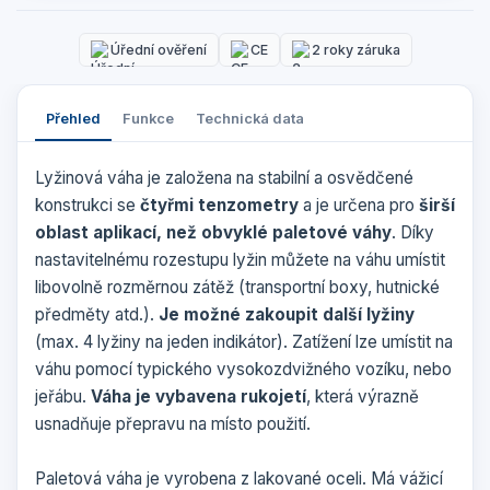
Úřední ověření
CE
2 roky záruka
Přehled
Funkce
Technická data
Lyžinová váha je založena na stabilní a osvědčené
konstrukci se
čtyřmi tenzometry
a je určena pro
širší
oblast aplikací, než obvyklé paletové váhy
. Díky
nastavitelnému rozestupu lyžin můžete na váhu umístit
libovolně rozměrnou zátěž (transportní boxy, hutnické
předměty atd.).
Je možné zakoupit další lyžiny
(max. 4 lyžiny na jeden indikátor). Zatížení lze umístit na
váhu pomocí typického vysokozdvižného vozíku, nebo
jeřábu.
Váha je vybavena rukojetí
, která výrazně
usnadňuje přepravu na místo použití.
Paletová váha je vyrobena z lakované oceli. Má vážicí