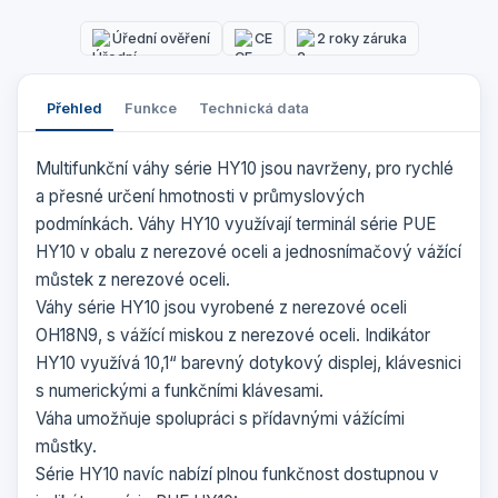
Úřední ověření
CE
2 roky záruka
Přehled
Funkce
Technická data
Multifunkční váhy série HY10 jsou navrženy, pro rychlé
a přesné určení hmotnosti v průmyslových
podmínkách. Váhy HY10 využívají terminál série PUE
HY10 v obalu z nerezové oceli a jednosnímačový vážící
můstek z nerezové oceli.
Váhy série HY10 jsou vyrobené z nerezové oceli
OH18N9, s vážící miskou z nerezové oceli. Indikátor
HY10 využívá 10,1“ barevný dotykový displej, klávesnici
s numerickými a funkčními klávesami.
Váha umožňuje spolupráci s přídavnými vážícími
můstky.
Série HY10 navíc nabízí plnou funkčnost dostupnou v