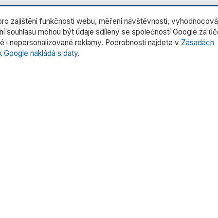
o zajištění funkčnosti webu, měření návštěvnosti, vyhodnocová
ení souhlasu mohou být údaje sdíleny se společností Google za ú
é i nepersonalizované reklamy. Podrobnosti najdete v
Zásadách
k Google nakládá s daty
.
rie produktů
Rychlé odkazy
rní váhy
Domů
trů
O nás
tentů
Produkty
 pipet
Služby
oduktů »
Kontakt
Uživatelské manuály