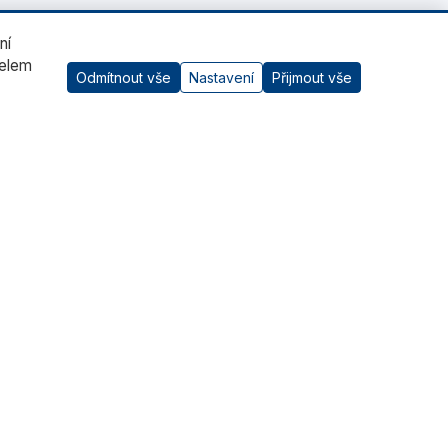
ní
čelem
Odmítnout vše
Nastavení
Přijmout vše
AI asistent
Kontaktujte nás
RADWAG CZ s.r.o., Šumperk
+420 583 210 016
obchod@radwag.cz
(PO - PÁ) 7:00 - 15:30