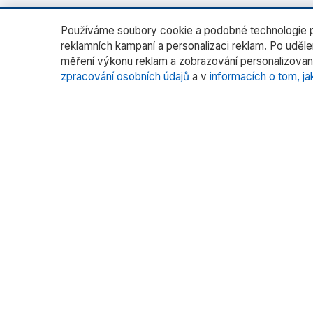
Používáme soubory cookie a podobné technologie pr
reklamních kampaní a personalizaci reklam. Po uděl
měření výkonu reklam a zobrazování personalizovan
zpracování osobních údajů
a v
informacích o tom, ja
O nás
Katego
Laborato
RADWAG CZ je oficiálním distributorem
vah RADWAG pro český trh. Nabízíme
Vážení fil
špičkové váhy pro laboratoře, průmysl
Vážení s
a zdravotnictví.
Kalibrace
Více pr