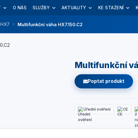
Y
O NÁS
SLUŽBY
AKTUALITY
KE STAŽENÍ
y HX7
Multifunkční váha HX7.150.C2
Multifunkční v
Poptat produkt
Úřední ověření
CE