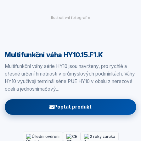
Ilustrativní fotografie
Multifunkční váha HY10.15.F1.K
Multifunkční váhy série HY10 jsou navrženy, pro rychlé a
přesné určení hmotnosti v průmyslových podmínkách. Váhy
HY10 využívají terminál série PUE HY10 v obalu z nerezové
oceli a jednosnímačový…
Poptat produkt
Úřední ověření
CE
2 roky záruka