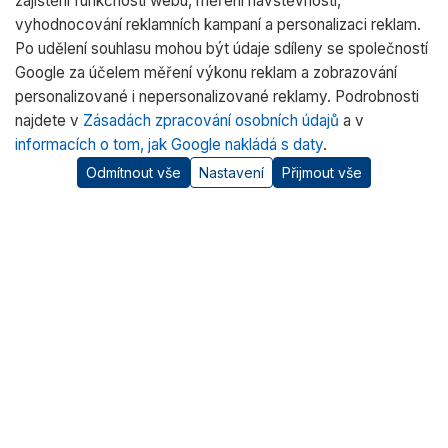
zajištění funkčnosti webu, měření návštěvnosti,
vyhodnocování reklamních kampaní a personalizaci reklam.
Po udělení souhlasu mohou být údaje sdíleny se společností
Google za účelem měření výkonu reklam a zobrazování
personalizované i nepersonalizované reklamy. Podrobnosti
najdete v
Zásadách zpracování osobních údajů
a v
informacích o tom, jak Google nakládá s daty
.
Odmítnout vše
Nastavení
Přijmout vše
O nás
RADWAG CZ je oficiálním distributorem vah RADWAG pro
český trh. Nabízíme špičkové váhy pro laboratoře, průmysl
a zdravotnictví.