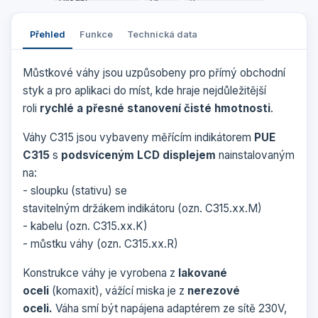
Přehled
Funkce
Technická data
Můstkové váhy jsou uzpůsobeny pro přímý obchodní
styk a pro aplikaci do míst, kde hraje nejdůležitější
roli
rychlé a přesné stanovení čisté hmotnosti
.
Váhy C315 jsou vybaveny měřícím indikátorem
PUE
C315
s
podsvíceným LCD displejem
nainstalovaným
na:
- sloupku (stativu) se
stavitelným držákem indikátoru (ozn. C315.xx.M)
- kabelu (ozn. C315.xx.K)
- můstku váhy (ozn. C315.xx.R)
Konstrukce váhy je vyrobena z
lakované
oceli
(komaxit), vážící miska je z
nerezové
oceli.
Váha smí být napájena adaptérem ze sítě 230V,