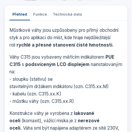
Přehled
Funkce
Technická data
Můstkové váhy jsou uzpůsobeny pro přímý obchodní
styk a pro aplikaci do míst, kde hraje nejdůležitější
roli
rychlé a přesné stanovení čisté hmotnosti
.
Váhy C315 jsou vybaveny měřícím indikátorem
PUE
C315
s
podsvíceným LCD displejem
nainstalovaným
na:
- sloupku (stativu) se
stavitelným držákem indikátoru (ozn. C315.xx.M)
- kabelu (ozn. C315.xx.K)
- můstku váhy (ozn. C315.xx.R)
Konstrukce váhy je vyrobena z
lakované
oceli
(komaxit), vážící miska je z
nerezové
oceli.
Váha smí být napájena adaptérem ze sítě 230V,