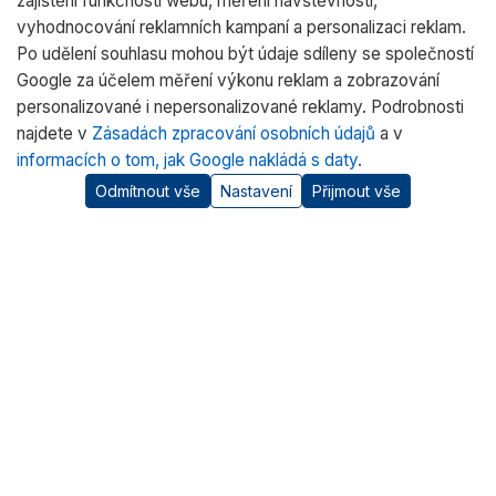
zajištění funkčnosti webu, měření návštěvnosti,
vyhodnocování reklamních kampaní a personalizaci reklam.
Po udělení souhlasu mohou být údaje sdíleny se společností
Google za účelem měření výkonu reklam a zobrazování
personalizované i nepersonalizované reklamy. Podrobnosti
najdete v
Zásadách zpracování osobních údajů
a v
informacích o tom, jak Google nakládá s daty
.
Odmítnout vše
Nastavení
Přijmout vše
O nás
RADWAG CZ je oficiálním distributorem vah RADWAG pro
český trh. Nabízíme špičkové váhy pro laboratoře, průmysl
a zdravotnictví.