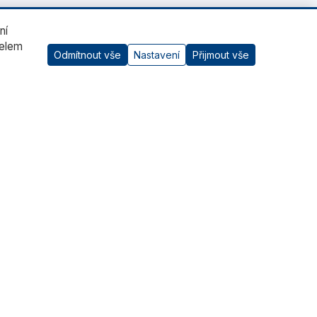
ní
čelem
Odmítnout vše
Nastavení
Přijmout vše
AI asistent
Kontaktujte nás
RADWAG CZ s.r.o., Šumperk
+420 583 210 016
obchod@radwag.cz
(PO - PÁ) 7:00 - 15:30