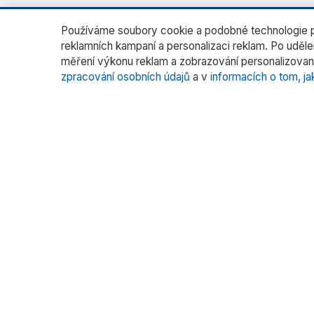
Používáme soubory cookie a podobné technologie pr
reklamních kampaní a personalizaci reklam. Po uděl
měření výkonu reklam a zobrazování personalizovan
zpracování osobních údajů
a v
informacích o tom, ja
O nás
Katego
Laborato
RADWAG CZ je oficiálním distributorem
vah RADWAG pro český trh. Nabízíme
Vážení fil
špičkové váhy pro laboratoře, průmysl
Vážení s
a zdravotnictví.
Kalibrace
Více pr