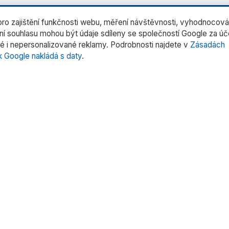
o zajištění funkčnosti webu, měření návštěvnosti, vyhodnocová
ení souhlasu mohou být údaje sdíleny se společností Google za ú
é i nepersonalizované reklamy. Podrobnosti najdete v
Zásadách
k Google nakládá s daty
.
rie produktů
Rychlé odkazy
rní váhy
Domů
trů
O nás
tentů
Produkty
 pipet
Služby
oduktů »
Kontakt
Uživatelské manuály