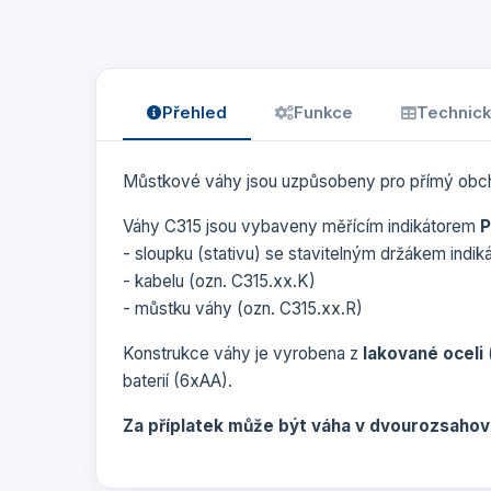
Přehled
Funkce
Technick
Můstkové váhy jsou uzpůsobeny pro přímý obchodní
Váhy C315 jsou vybaveny měřícím indikátorem
P
- sloupku (stativu) se stavitelným držákem indik
- kabelu (ozn. C315.xx.K)
- můstku váhy (ozn. C315.xx.R)
Konstrukce váhy je vyrobena z
lakované oceli
baterií (6xAA).
Za příplatek může být váha v dvourozsaho