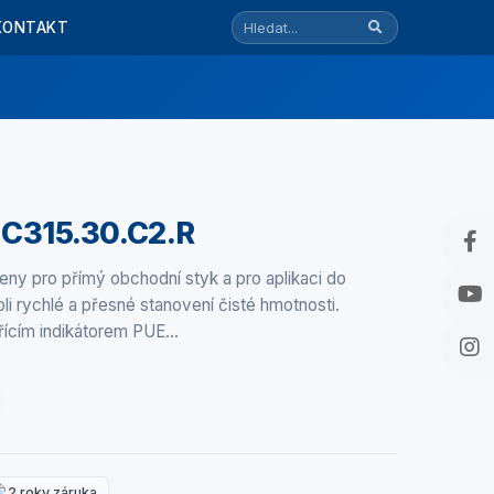
KONTAKT
 C315.30.C2.R
y pro přímý obchodní styk a pro aplikaci do
roli rychlé a přesné stanovení čisté hmotnosti.
řícím indikátorem PUE…
2 roky záruka