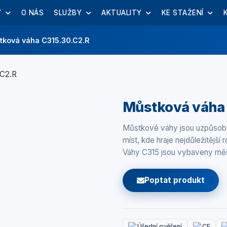
Y
O NÁS
SLUŽBY
AKTUALITY
KE STAŽENÍ
tková váha C315.30.C2.R
Můstková váha
Můstkové váhy jsou uzpůsoben
míst, kde hraje nejdůležitější 
Váhy C315 jsou vybaveny mě
Poptat produkt
Úřední ověření
CE