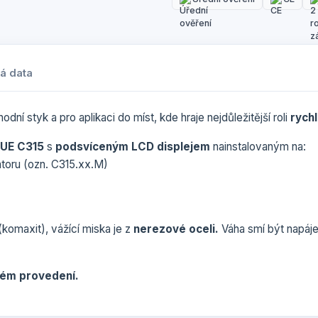
á data
 styk a pro aplikaci do míst, kde hraje nejdůležitější roli
rych
UE C315
s
podsvíceným LCD displejem
nainstalovaným na:
átoru (ozn. C315.xx.M)
(komaxit), vážící miska je z
nerezové oceli.
Váha smí být napáje
vém provedení.