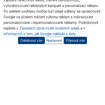
zajištění funkčnosti webu, měření návštěvnosti,
vyhodnocování reklamních kampaní a personalizaci reklam.
Po udělení souhlasu mohou být údaje sdíleny se společností
Google za účelem měření výkonu reklam a zobrazování
personalizované i nepersonalizované reklamy. Podrobnosti
najdete v
Zásadách zpracování osobních údajů
a v
informacích o tom, jak Google nakládá s daty
.
Odmítnout vše
Nastavení
Přijmout vše
O nás
RADWAG CZ je oficiálním distributorem vah RADWAG pro
český trh. Nabízíme špičkové váhy pro laboratoře, průmysl
a zdravotnictví.