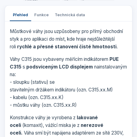
Přehled
Funkce
Technická data
Můstkové váhy jsou uzpůsobeny pro přímý obchodní
styk a pro aplikaci do míst, kde hraje nejdůležitější
roli
rychlé a přesné stanovení čisté hmotnosti
.
Váhy C315 jsou vybaveny měřícím indikátorem
PUE
C315
s
podsvíceným LCD displejem
nainstalovaným
na:
- sloupku (stativu) se
stavitelným držákem indikátoru (ozn. C315.xx.M)
- kabelu (ozn. C315.xx.K)
- můstku váhy (ozn. C315.xx.R)
Konstrukce váhy je vyrobena z
lakované
oceli
(komaxit), vážící miska je z
nerezové
oceli.
Váha smí být napájena adaptérem ze sítě 230V,