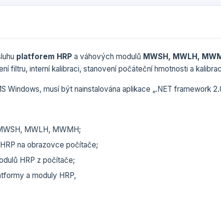
sluhu
platforem HRP
a váhových modulů
MWSH, MWLH, MW
í filtru, interní kalibraci, stanovení počáteční hmotnosti a kalibra
S Windows, musí být nainstalována aplikace „.NET framework 2.
lů MWSH, MWLH, MWMH;
ů HRP na obrazovce počítače;
odulů HRP z počítače;
latformy a moduly HRP,