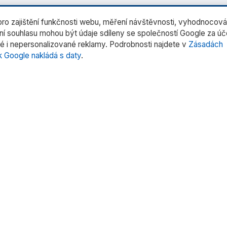
o zajištění funkčnosti webu, měření návštěvnosti, vyhodnocová
ení souhlasu mohou být údaje sdíleny se společností Google za ú
é i nepersonalizované reklamy. Podrobnosti najdete v
Zásadách
k Google nakládá s daty
.
rie produktů
Rychlé odkazy
rní váhy
Domů
trů
O nás
tentů
Produkty
 pipet
Služby
oduktů »
Kontakt
Uživatelské manuály