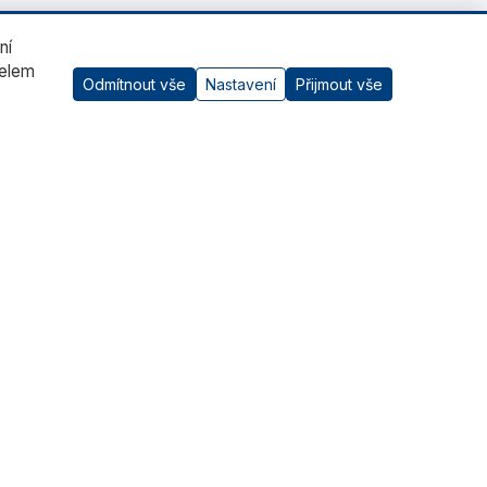
ní
čelem
Odmítnout vše
Nastavení
Přijmout vše
AI asistent
Kontaktujte nás
RADWAG CZ s.r.o., Šumperk
+420 583 210 016
obchod@radwag.cz
(PO - PÁ) 7:00 - 15:30