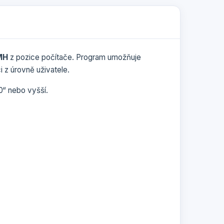
MH
z pozice počítače. Program umožňuje
ci z úrovně uživatele.
0“ nebo vyšší.