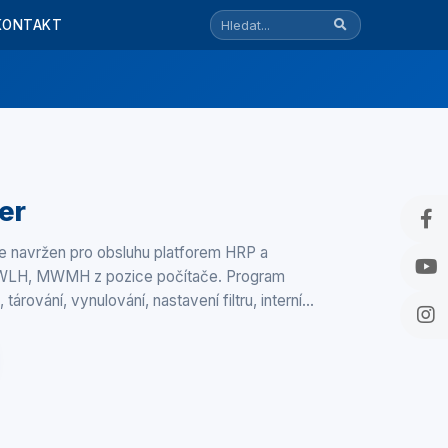
KONTAKT
er
navržen pro obsluhu platforem HRP a
LH, MWMH z pozice počítače. Program
tárování, vynulování, nastavení filtru, interní…