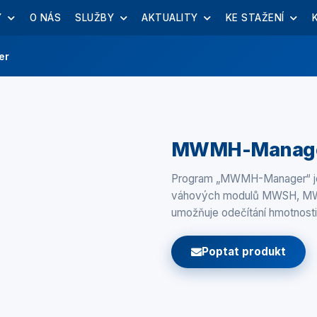
Y
O NÁS
SLUŽBY
AKTUALITY
KE STAŽENÍ
er
MWMH-Manag
Program „MWMH-Manager“ je 
váhových modulů MWSH, MW
umožňuje odečítání hmotnosti, 
Poptat produkt