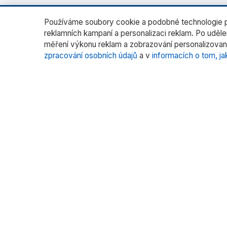
Používáme soubory cookie a podobné technologie pr
reklamních kampaní a personalizaci reklam. Po uděl
měření výkonu reklam a zobrazování personalizovan
zpracování osobních údajů
a v
informacích o tom, ja
O nás
Katego
Laborato
RADWAG CZ je oficiálním distributorem
vah RADWAG pro český trh. Nabízíme
Vážení fil
špičkové váhy pro laboratoře, průmysl
Vážení s
a zdravotnictví.
Kalibrace
Více pr