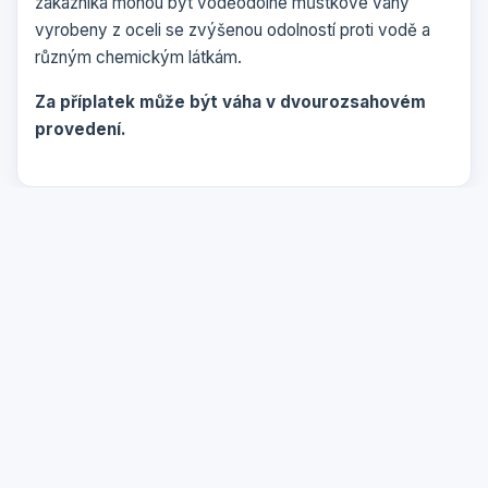
zákazníka mohou být voděodolné můstkové váhy
vyrobeny z oceli se zvýšenou odolností proti vodě a
různým chemickým látkám.
Za příplatek může být váha v dvourozsahovém
provedení.