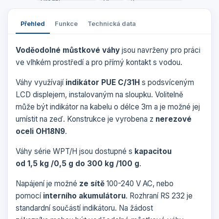
Přehled
Funkce
Technická data
Voděodolné můstkové váhy
jsou navrženy pro práci
ve vlhkém prostředí a pro přímý kontakt s vodou.
Váhy využívají
indikátor PUE C/31H
s podsvíceným
LCD displejem, instalovaným na sloupku. Volitelně
může být indikátor na kabelu o délce 3m a je možné jej
umístit na zeď. Konstrukce je vyrobena z
nerezové
oceli OH18N9
.
Váhy série WPT/H jsou dostupné s
kapacitou
od 1,5 kg /0,5 g do 300 kg /100 g
.
Napájení je možné
ze sítě
100-240 V AC, nebo
pomocí
interního akumulátoru
. Rozhraní RS 232 je
standardní součástí indikátoru. Na žádost