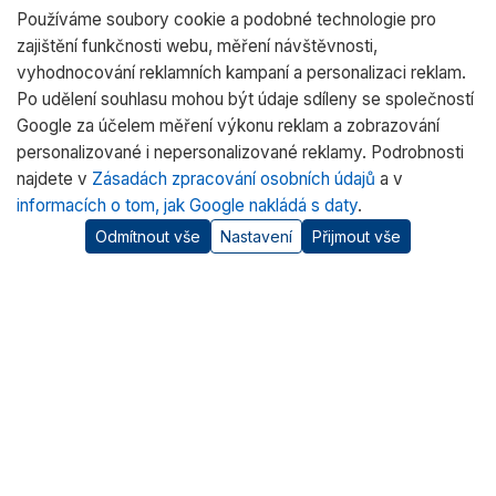
Používáme soubory cookie a podobné technologie pro
zajištění funkčnosti webu, měření návštěvnosti,
vyhodnocování reklamních kampaní a personalizaci reklam.
Po udělení souhlasu mohou být údaje sdíleny se společností
Google za účelem měření výkonu reklam a zobrazování
personalizované i nepersonalizované reklamy. Podrobnosti
najdete v
Zásadách zpracování osobních údajů
a v
informacích o tom, jak Google nakládá s daty
.
Odmítnout vše
Nastavení
Přijmout vše
O nás
RADWAG CZ je oficiálním distributorem vah RADWAG pro
český trh. Nabízíme špičkové váhy pro laboratoře, průmysl