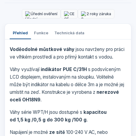
Úřední ověření
CE
2 roky záruka
Přehled
Funkce
Technická data
Voděodolné můstkové váhy
jsou navrženy pro práci
ve vlhkém prostředí a pro přímý kontakt s vodou.
Váhy využívají
indikátor PUE C/31H
s podsvíceným
LCD displejem, instalovaným na sloupku. Volitelně
může být indikátor na kabelu o délce 3m a je možné jej
umístit na zeď. Konstrukce je vyrobena z
nerezové
oceli OH18N9
.
Váhy série WPT/H jsou dostupné s
kapacitou
od 1,5 kg /0,5 g do 300 kg /100 g
.
Napájení je možné
ze sítě
100-240 V AC, nebo